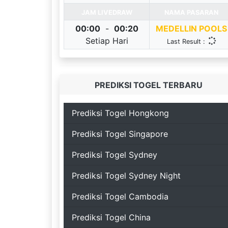
JAM LIVEDRAW
NAMA PASARAN
00:00
-
00:20
MEDELLIN POOLS
Setiap Hari
Last Result :
PREDIKSI TOGEL TERBARU
Prediksi Togel Hongkong
Prediksi Togel Singapore
Prediksi Togel Sydney
Prediksi Togel Sydney Night
Prediksi Togel Cambodia
Prediksi Togel China