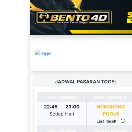
JADWAL PASARAN TOGEL
JAM LIVEDRAW
NAMA PASARAN
22:45
-
23:00
HONGKONG
Setiap Hari
POOLS
Last Result :
JAM LIVEDRAW
NAMA PASARAN