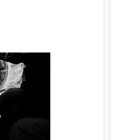
s ou zones ont profité de la pandémie de
’autres formes de jeux d’argent en ligne
st l’un des rares casinos australiens à
 banque. transposer et minute paiements
ryptomonnaies . Les rouleaux ont roulé en
ièces éclatantes avec un scintillement.