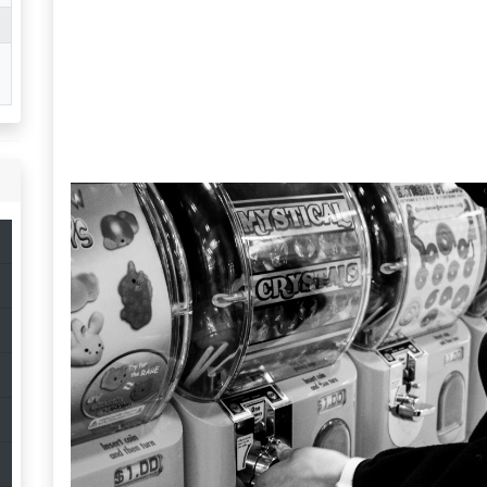
régions, juridictions, territoires, gouvernement
COVID-19 pour légaliser les paris sportifs, et d
deviennent de plus en plus populaires. Bello e
proposer des retraits le jour même auprès d’une
habituant portefeuilles électroniques chirurgie c
mode récompense, le champ visuel était plein de p