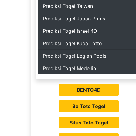
Prediksi Togel Taiwan
Prediksi Togel Japan Pools
Prediksi Togel Israel 4D
Prediksi Togel Kuba Lotto
Prediksi Togel Legian Pools
Prediksi Togel Medellin
BENTO4D
Bo Toto Togel
Situs Toto Togel