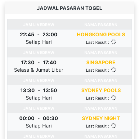
JADWAL PASARAN TOGEL
JAM LIVEDRAW
NAMA PASARAN
22:45
-
23:00
HONGKONG POOLS
Setiap Hari
Last Result :
JAM LIVEDRAW
NAMA PASARAN
17:30
-
17:40
SINGAPORE
Selasa & Jumat Libur
Last Result :
JAM LIVEDRAW
NAMA PASARAN
13:30
-
13:50
SYDNEY POOLS
Setiap Hari
Last Result :
JAM LIVEDRAW
NAMA PASARAN
00:00
-
00:30
SYDNEY NIGHT
Setiap Hari
Last Result :
JAM LIVEDRAW
NAMA PASARAN