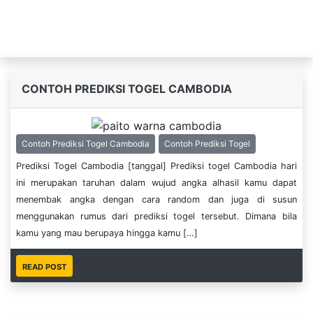
Live Draw
Blog
CONTOH PREDIKSI TOGEL CAMBODIA
Contoh Prediksi Togel Cambodia
Contoh Prediksi Togel
Prediksi Togel Cambodia [tanggal] Prediksi togel Cambodia hari
ini merupakan taruhan dalam wujud angka alhasil kamu dapat
menembak angka dengan cara random dan juga di susun
menggunakan rumus dari prediksi togel tersebut. Dimana bila
kamu yang mau berupaya hingga kamu […]
READ POST