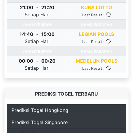
21:00
-
21:20
KUBA LOTTO
Setiap Hari
Last Result :
JAM LIVEDRAW
NAMA PASARAN
14:40
-
15:00
LEGIAN POOLS
Setiap Hari
Last Result :
JAM LIVEDRAW
NAMA PASARAN
00:00
-
00:20
MEDELLIN POOLS
Setiap Hari
Last Result :
PREDIKSI TOGEL TERBARU
Prediksi Togel Hongkong
Prediksi Togel Singapore