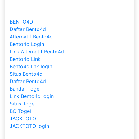
Kamboja Terjitu, Angka Gaib Cambodia Pools,
Live Keluaran Cambodia
BENTO4D
Daftar Bento4d
Alternatif Bento4d
Bento4d Login
Link Alternatif Bento4d
Bento4d Link
Bento4d link login
Situs Bento4d
Daftar Bento4d
Bandar Togel
Link Bento4d login
Situs Togel
BO Togel
JACKTOTO
JACKTOTO login