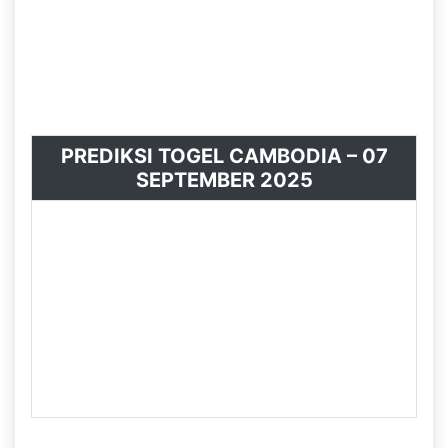
membagikan keringanan pada dikala main. Jadi
kamu yang mau langsung saja kamu mengakses
dengan gampang yang membagikan profit pada
kamu yang berupaya nasib dalam main togel
online jitu.
PREDIKSI TOGEL CAMBODIA – 07
SEPTEMBER 2025
ANGKA MAIN
:
60437
CB
:
0 & 4
TOP 2D
:
47*04*60*30*74
33*37*34*76*70
TOP 3D
:
306*047*374*706*604
TOP 4D
:
3740*0473*6043*7064
SHIO
:
KELINCI & NAGA
Baca Juga : Prediksi Togel Hongkong Pools