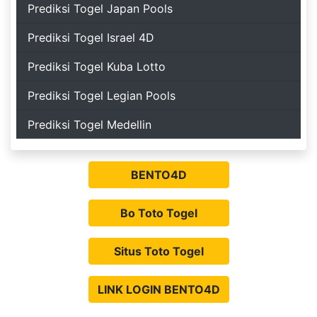
Prediksi Togel Japan Pools
Prediksi Togel Israel 4D
Prediksi Togel Kuba Lotto
Prediksi Togel Legian Pools
Prediksi Togel Medellin
BENTO4D
Bo Toto Togel
Situs Toto Togel
LINK LOGIN BENTO4D