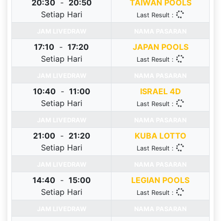
20:30
-
20:50
TAIWAN POOLS
Setiap Hari
Last Result :
JAM LIVEDRAW
NAMA PASARAN
17:10
-
17:20
JAPAN POOLS
Setiap Hari
Last Result :
JAM LIVEDRAW
NAMA PASARAN
10:40
-
11:00
ISRAEL 4D
Setiap Hari
Last Result :
JAM LIVEDRAW
NAMA PASARAN
21:00
-
21:20
KUBA LOTTO
Setiap Hari
Last Result :
JAM LIVEDRAW
NAMA PASARAN
14:40
-
15:00
LEGIAN POOLS
Setiap Hari
Last Result :
JAM LIVEDRAW
NAMA PASARAN