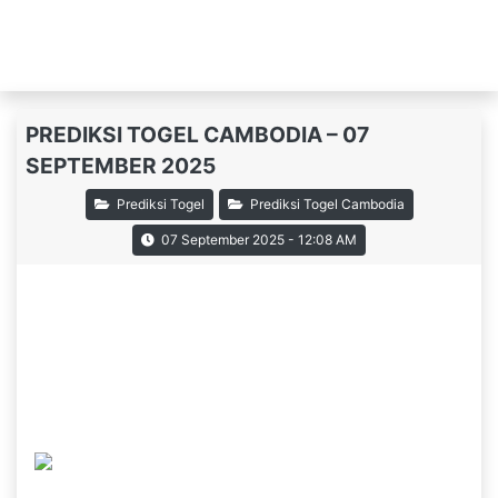
Live Draw
Blog
PREDIKSI TOGEL CAMBODIA – 07
SEPTEMBER 2025
Prediksi Togel
Prediksi Togel Cambodia
07 September 2025 - 12:08 AM
Prediksi Togel
Cambodia
07
September 2025