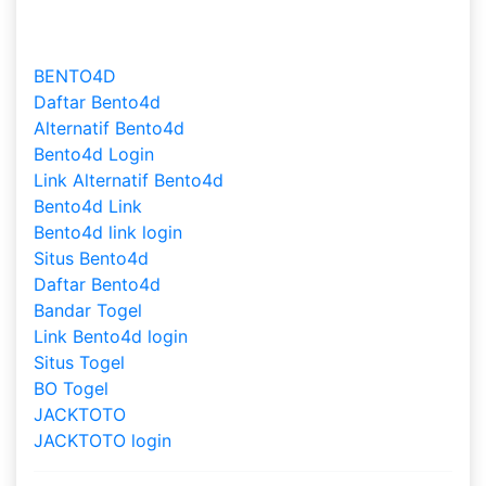
Kamboja Terjitu, Angka Gaib Cambodia Pools,
Live Keluaran Cambodia
BENTO4D
Daftar Bento4d
Alternatif Bento4d
Bento4d Login
Link Alternatif Bento4d
Bento4d Link
Bento4d link login
Situs Bento4d
Daftar Bento4d
Bandar Togel
Link Bento4d login
Situs Togel
BO Togel
JACKTOTO
JACKTOTO login