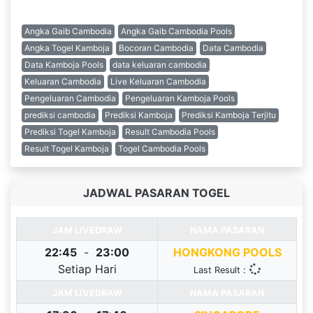
Tags :
Angka Gaib Cambodia
Angka Gaib Cambodia Pools
Angka Togel Kamboja
Bocoran Cambodia
Data Cambodia
Data Kamboja Pools
data keluaran cambodia
Keluaran Cambodia
Live Keluaran Cambodia
Pengeluaran Cambodia
Pengeluaran Kamboja Pools
prediksi cambodia
Prediksi Kamboja
Prediksi Kamboja Terjitu
Prediksi Togel Kamboja
Result Cambodia Pools
Result Togel Kamboja
Togel Cambodia Pools
JADWAL PASARAN TOGEL
JAM LIVEDRAW
NAMA PASARAN
22:45
-
23:00
HONGKONG POOLS
Setiap Hari
Last Result :
JAM LIVEDRAW
NAMA PASARAN