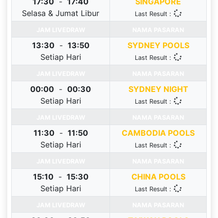
17:30
-
17:40
SINGAPORE
Selasa & Jumat Libur
Last Result :
JAM LIVEDRAW
NAMA PASARAN
13:30
-
13:50
SYDNEY POOLS
Setiap Hari
Last Result :
JAM LIVEDRAW
NAMA PASARAN
00:00
-
00:30
SYDNEY NIGHT
Setiap Hari
Last Result :
JAM LIVEDRAW
NAMA PASARAN
11:30
-
11:50
CAMBODIA POOLS
Setiap Hari
Last Result :
JAM LIVEDRAW
NAMA PASARAN
15:10
-
15:30
CHINA POOLS
Setiap Hari
Last Result :
JAM LIVEDRAW
NAMA PASARAN