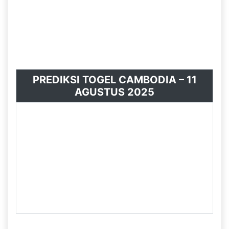
membagikan keringanan pada dikala main. Jadi
kamu yang mau langsung saja kamu mengakses
dengan gampang yang membagikan profit pada
kamu yang berupaya nasib dalam main togel
online jitu.
PREDIKSI TOGEL CAMBODIA – 11
AGUSTUS 2025
ANGKA MAIN
:
46178
CB
:
1 & 7
TOP 2D
:
18*71*84*46*78
86*61*76*77*81
TOP 3D
:
461*864*764*781*618
TOP 4D
:
8641*4617*6187*7816
SHIO
:
MONYET & ULAR
Baca Juga : Prediksi Togel Hongkong Pools