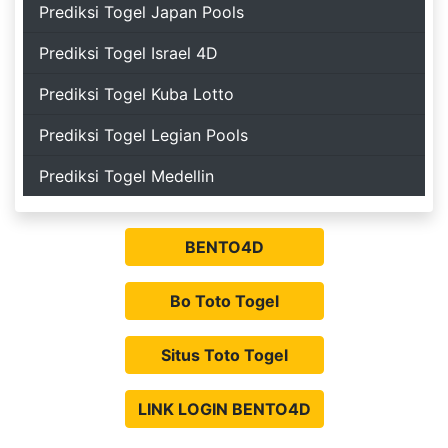
Prediksi Togel Japan Pools
Prediksi Togel Israel 4D
Prediksi Togel Kuba Lotto
Prediksi Togel Legian Pools
Prediksi Togel Medellin
BENTO4D
Bo Toto Togel
Situs Toto Togel
LINK LOGIN BENTO4D