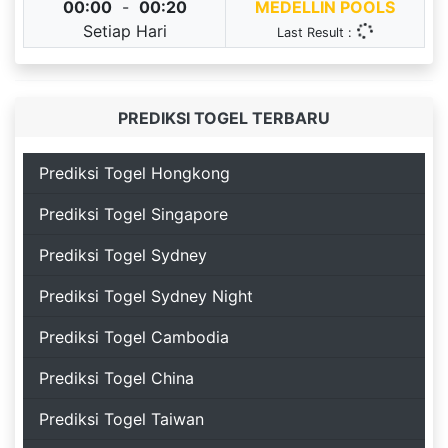
00:00
-
00:20
MEDELLIN POOLS
Setiap Hari
Last Result :
PREDIKSI TOGEL TERBARU
Prediksi Togel Hongkong
Prediksi Togel Singapore
Prediksi Togel Sydney
Prediksi Togel Sydney Night
Prediksi Togel Cambodia
Prediksi Togel China
Prediksi Togel Taiwan