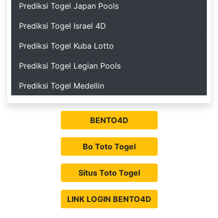
Prediksi Togel Japan Pools
Prediksi Togel Israel 4D
Prediksi Togel Kuba Lotto
Prediksi Togel Legian Pools
Prediksi Togel Medellin
BENTO4D
Bo Toto Togel
Situs Toto Togel
LINK LOGIN BENTO4D