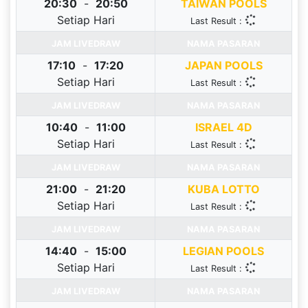
20:30
-
20:50
TAIWAN POOLS
Setiap Hari
Last Result :
JAM LIVEDRAW
NAMA PASARAN
17:10
-
17:20
JAPAN POOLS
Setiap Hari
Last Result :
JAM LIVEDRAW
NAMA PASARAN
10:40
-
11:00
ISRAEL 4D
Setiap Hari
Last Result :
JAM LIVEDRAW
NAMA PASARAN
21:00
-
21:20
KUBA LOTTO
Setiap Hari
Last Result :
JAM LIVEDRAW
NAMA PASARAN
14:40
-
15:00
LEGIAN POOLS
Setiap Hari
Last Result :
JAM LIVEDRAW
NAMA PASARAN