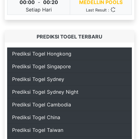
00:00
-
00:20
MEDELLIN POOLS
Setiap Hari
Last Result :
PREDIKSI TOGEL TERBARU
Prediksi Togel Hongkong
Prediksi Togel Singapore
Prediksi Togel Sydney
Prediksi Togel Sydney Night
Prediksi Togel Cambodia
Prediksi Togel China
Prediksi Togel Taiwan