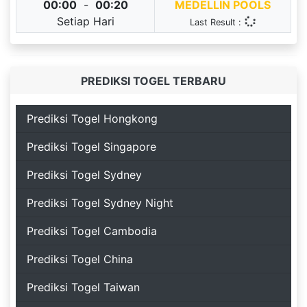
00:00
-
00:20
MEDELLIN POOLS
Setiap Hari
Last Result :
PREDIKSI TOGEL TERBARU
Prediksi Togel Hongkong
Prediksi Togel Singapore
Prediksi Togel Sydney
Prediksi Togel Sydney Night
Prediksi Togel Cambodia
Prediksi Togel China
Prediksi Togel Taiwan