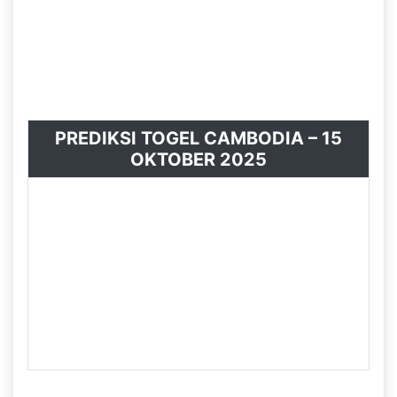
membagikan keringanan pada dikala main. Jadi
kamu yang mau langsung saja kamu mengakses
dengan gampang yang membagikan profit pada
kamu yang berupaya nasib dalam main togel
online jitu.
PREDIKSI TOGEL CAMBODIA – 15
OKTOBER 2025
ANGKA MAIN
:
27409
CB
:
7 & 9
TOP 2D
:
97*49*74*27*92
07*00*94*04*09
TOP 3D
:
749*072*094*274*972
TOP 4D
:
2740*7490*9724*0947
SHIO
:
KERBAU & ULAR
Baca Juga : Prediksi Togel Hongkong Pools