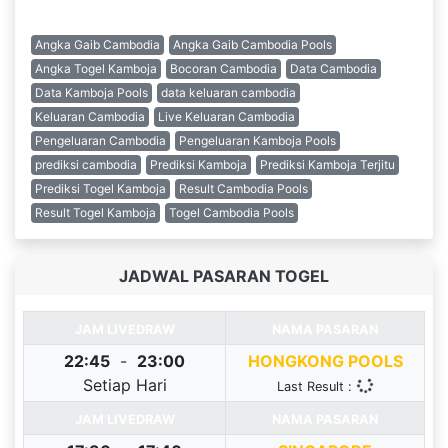
Tags :
Angka Gaib Cambodia
Angka Gaib Cambodia Pools
Angka Togel Kamboja
Bocoran Cambodia
Data Cambodia
Data Kamboja Pools
data keluaran cambodia
Keluaran Cambodia
Live Keluaran Cambodia
Pengeluaran Cambodia
Pengeluaran Kamboja Pools
prediksi cambodia
Prediksi Kamboja
Prediksi Kamboja Terjitu
Prediksi Togel Kamboja
Result Cambodia Pools
Result Togel Kamboja
Togel Cambodia Pools
JADWAL PASARAN TOGEL
JAM LIVEDRAW
NAMA PASARAN
22:45
-
23:00
HONGKONG POOLS
Setiap Hari
Last Result :
JAM LIVEDRAW
NAMA PASARAN