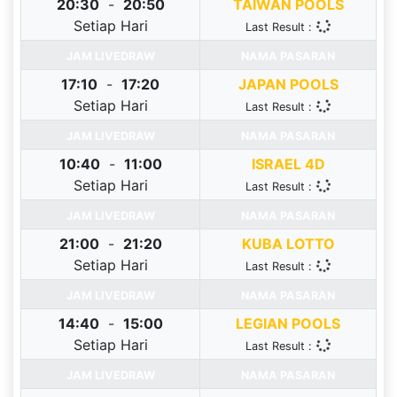
20:30
-
20:50
TAIWAN POOLS
Setiap Hari
Last Result :
JAM LIVEDRAW
NAMA PASARAN
17:10
-
17:20
JAPAN POOLS
Setiap Hari
Last Result :
JAM LIVEDRAW
NAMA PASARAN
10:40
-
11:00
ISRAEL 4D
Setiap Hari
Last Result :
JAM LIVEDRAW
NAMA PASARAN
21:00
-
21:20
KUBA LOTTO
Setiap Hari
Last Result :
JAM LIVEDRAW
NAMA PASARAN
14:40
-
15:00
LEGIAN POOLS
Setiap Hari
Last Result :
JAM LIVEDRAW
NAMA PASARAN