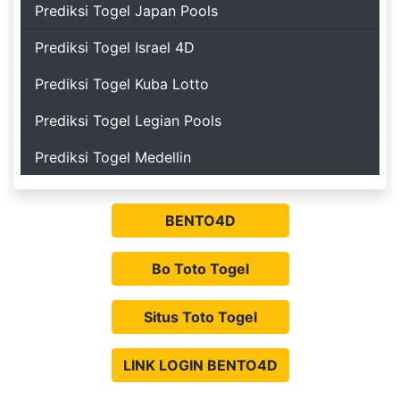
Prediksi Togel Japan Pools
Prediksi Togel Israel 4D
Prediksi Togel Kuba Lotto
Prediksi Togel Legian Pools
Prediksi Togel Medellin
BENTO4D
Bo Toto Togel
Situs Toto Togel
LINK LOGIN BENTO4D