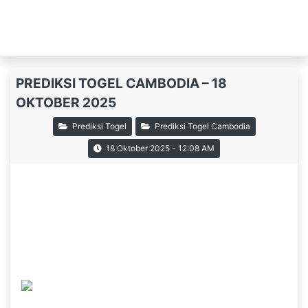
Live Draw
Blog
PREDIKSI TOGEL CAMBODIA – 18
OKTOBER 2025
Prediksi Togel
Prediksi Togel Cambodia
18 Oktober 2025 - 12:08 AM
Prediksi Togel
Cambodia
18
Oktober 2025