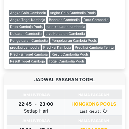
Tags :
Angka Gaib Cambodia
Angka Gaib Cambodia Pools
Angka Togel Kamboja
Bocoran Cambodia
Data Cambodia
Data Kamboja Pools
data keluaran cambodia
Keluaran Cambodia
Live Keluaran Cambodia
Pengeluaran Cambodia
Pengeluaran Kamboja Pools
prediksi cambodia
Prediksi Kamboja
Prediksi Kamboja Terjitu
Prediksi Togel Kamboja
Result Cambodia Pools
Result Togel Kamboja
Togel Cambodia Pools
JADWAL PASARAN TOGEL
JAM LIVEDRAW
NAMA PASARAN
22:45
-
23:00
HONGKONG POOLS
Setiap Hari
Last Result :
JAM LIVEDRAW
NAMA PASARAN