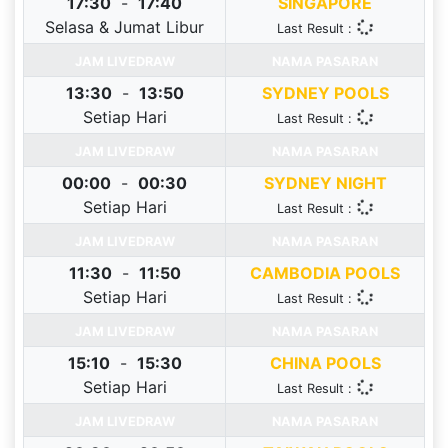
17:30
-
17:40
SINGAPORE
Selasa & Jumat Libur
Last Result :
JAM LIVEDRAW
NAMA PASARAN
13:30
-
13:50
SYDNEY POOLS
Setiap Hari
Last Result :
JAM LIVEDRAW
NAMA PASARAN
00:00
-
00:30
SYDNEY NIGHT
Setiap Hari
Last Result :
JAM LIVEDRAW
NAMA PASARAN
11:30
-
11:50
CAMBODIA POOLS
Setiap Hari
Last Result :
JAM LIVEDRAW
NAMA PASARAN
15:10
-
15:30
CHINA POOLS
Setiap Hari
Last Result :
JAM LIVEDRAW
NAMA PASARAN