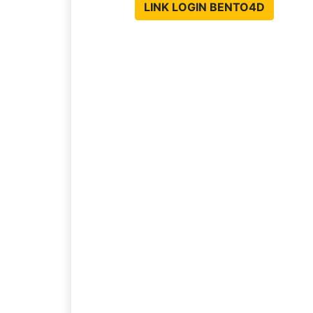
LINK LOGIN BENTO4D