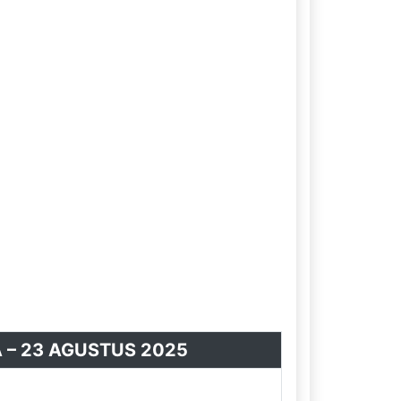
han dalam wujud angka alhasil kamu dapat
 susun menggunakan rumus dari prediksi
erupaya hingga kamu dapat berasosiasi
u dengan cara maksimum. Dengan ini
 Jitu
: Menekuni Prediksi Togel Cambodia
e itu.
ikan kamu keringanan pada kamu, tetapi
 alhasil kamu dapat masuk kedalam game
at menekuni
prediksi togel Cambodia
ini
uhkannya alhasil membagikan keringanan
ng saja kamu mengakses dengan gampang
nasib dalam main togel online jitu.
 – 23 AGUSTUS 2025
:
91732