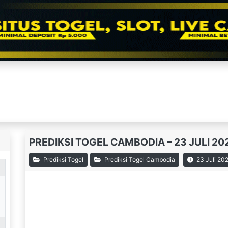
Prediksi Hari Ini
Prediksi Lainnya
Data R
PREDIKSI TOGEL CAMBODIA – 23 JULI 20
Prediksi Togel
Prediksi Togel Cambodia
23 Juli 202
Prediksi Togel C
202