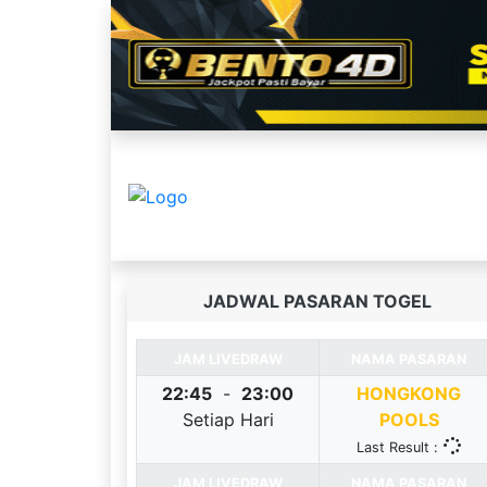
JADWAL PASARAN TOGEL
JAM LIVEDRAW
NAMA PASARAN
22:45
-
23:00
HONGKONG
Setiap Hari
POOLS
Last Result :
JAM LIVEDRAW
NAMA PASARAN