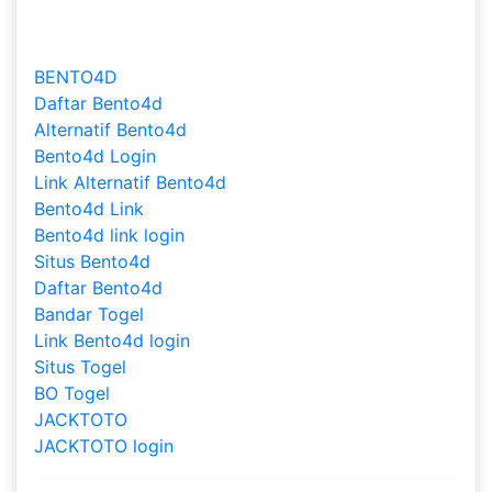
Kamboja Terjitu, Angka Gaib Cambodia Pools,
Live Keluaran Cambodia
BENTO4D
Daftar Bento4d
Alternatif Bento4d
Bento4d Login
Link Alternatif Bento4d
Bento4d Link
Bento4d link login
Situs Bento4d
Daftar Bento4d
Bandar Togel
Link Bento4d login
Situs Togel
BO Togel
JACKTOTO
JACKTOTO login