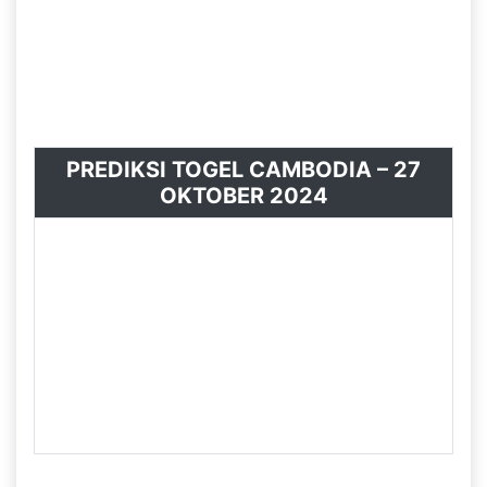
membagikan keringanan pada dikala main. Jadi
kamu yang mau langsung saja kamu mengakses
dengan gampang yang membagikan profit pada
kamu yang berupaya nasib dalam main togel
online jitu.
PREDIKSI TOGEL CAMBODIA – 27
OKTOBER 2024
ANGKA MAIN
:
95718
CB
:
1 & 7
TOP 2D
:
95*15*18*57*11
78*85*17*89*87
TOP 3D
:
159*859*187*578*957
TOP 4D
:
5781*8597*1875*9571
SHIO
:
KELINCI & BABI
Baca Juga : Prediksi Togel Hongkong Pools