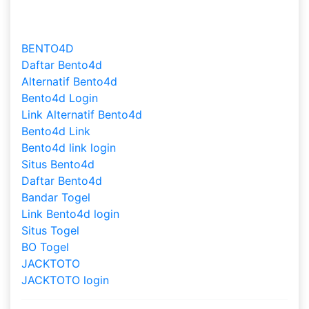
Kamboja Terjitu, Angka Gaib Cambodia Pools,
Live Keluaran Cambodia
BENTO4D
Daftar Bento4d
Alternatif Bento4d
Bento4d Login
Link Alternatif Bento4d
Bento4d Link
Bento4d link login
Situs Bento4d
Daftar Bento4d
Bandar Togel
Link Bento4d login
Situs Togel
BO Togel
JACKTOTO
JACKTOTO login