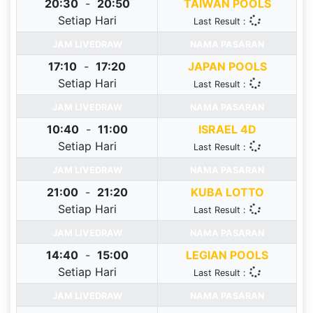
20:30
-
20:50
TAIWAN POOLS
Setiap Hari
Last Result :
JAM LIVEDRAW
NAMA PASARAN
17:10
-
17:20
JAPAN POOLS
Setiap Hari
Last Result :
JAM LIVEDRAW
NAMA PASARAN
10:40
-
11:00
ISRAEL 4D
Setiap Hari
Last Result :
JAM LIVEDRAW
NAMA PASARAN
21:00
-
21:20
KUBA LOTTO
Setiap Hari
Last Result :
JAM LIVEDRAW
NAMA PASARAN
14:40
-
15:00
LEGIAN POOLS
Setiap Hari
Last Result :
JAM LIVEDRAW
NAMA PASARAN