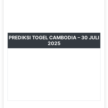
membagikan keringanan pada dikala main. Jadi
kamu yang mau langsung saja kamu mengakses
dengan gampang yang membagikan profit pada
kamu yang berupaya nasib dalam main togel
online jitu.
PREDIKSI TOGEL CAMBODIA – 30 JULI
2025
ANGKA MAIN
:
97342
CB
:
4 & 2
TOP 2D
:
47*73*27*42*23
97*32*44*29*43
TOP 3D
:
973*732*279*423*479
TOP 4D
:
9734*4237*2793*7324
SHIO
:
KELINCI & KAMBING
Baca Juga : Prediksi Togel Hongkong Pools