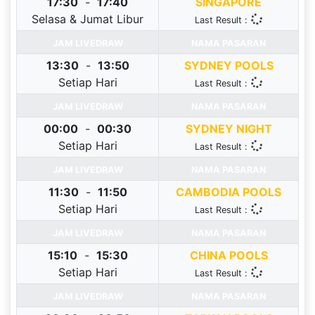
17:30
-
17:40
SINGAPORE
Selasa & Jumat Libur
Last Result :
JAM LIVEDRAW
NAMA PASARAN
13:30
-
13:50
SYDNEY POOLS
Setiap Hari
Last Result :
JAM LIVEDRAW
NAMA PASARAN
00:00
-
00:30
SYDNEY NIGHT
Setiap Hari
Last Result :
JAM LIVEDRAW
NAMA PASARAN
11:30
-
11:50
CAMBODIA POOLS
Setiap Hari
Last Result :
JAM LIVEDRAW
NAMA PASARAN
15:10
-
15:30
CHINA POOLS
Setiap Hari
Last Result :
JAM LIVEDRAW
NAMA PASARAN