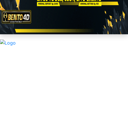
DAFTAR
LOGIN
Prediksi Hari Ini
Prediksi Lainnya
Data Result
Paito Warna