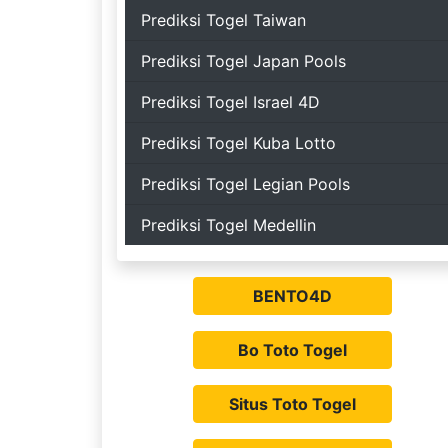
Prediksi Togel Taiwan
Prediksi Togel Japan Pools
Prediksi Togel Israel 4D
Prediksi Togel Kuba Lotto
Prediksi Togel Legian Pools
Prediksi Togel Medellin
BENTO4D
Bo Toto Togel
Situs Toto Togel