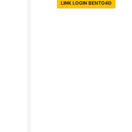
LINK LOGIN BENTO4D