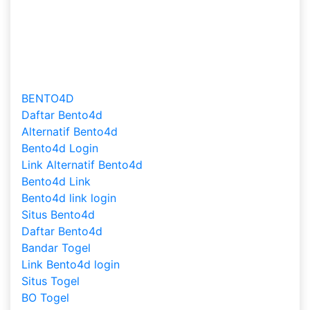
tiap harinya. Tetapi kamu dapat melihatnya
dengan cara detail buat memperoleh taruhan yang
maksimum dalam main. Sehabis itu, kamu dapat
menekuni alhasil anda memperoleh banyak data
prediksi togel China dengan kemenangan kamu.
BENTO4D
Daftar Bento4d
Alternatif Bento4d
Bento4d Login
Link Alternatif Bento4d
Bento4d Link
Bento4d link login
Situs Bento4d
Daftar Bento4d
Bandar Togel
Link Bento4d login
Situs Togel
BO Togel