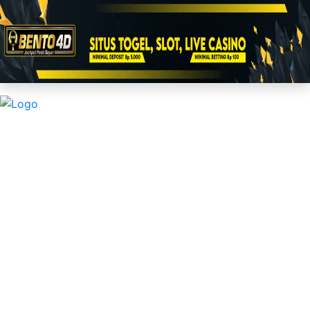
DAFTAR
LOGIN
Prediksi Hari Ini
Prediksi Lainnya
Data Result
Paito Warna