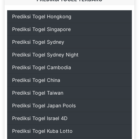
Prediksi Togel Hongkong
Prediksi Togel Singapore
Prediksi Togel Sydney
Prediksi Togel Sydney Night
Prediksi Togel Cambodia
Prediksi Togel China
Prediksi Togel Taiwan
Prediksi Togel Japan Pools
Prediksi Togel Israel 4D
Prediksi Togel Kuba Lotto