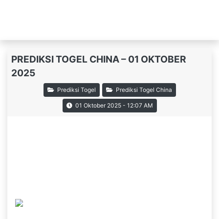
Live Draw
Blog
PREDIKSI TOGEL CHINA – 01 OKTOBER
2025
Prediksi Togel
Prediksi Togel China
01 Oktober 2025 - 12:07 AM
Prediksi Togel
China
01 Oktober
2025