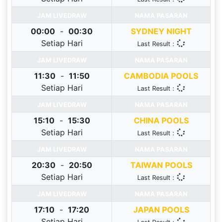
JAM LIVEDRAW
NAMA PASARAN
00:00
-
00:30
SYDNEY NIGHT
Setiap Hari
Last Result :
JAM LIVEDRAW
NAMA PASARAN
11:30
-
11:50
CAMBODIA POOLS
Setiap Hari
Last Result :
JAM LIVEDRAW
NAMA PASARAN
15:10
-
15:30
CHINA POOLS
Setiap Hari
Last Result :
JAM LIVEDRAW
NAMA PASARAN
20:30
-
20:50
TAIWAN POOLS
Setiap Hari
Last Result :
JAM LIVEDRAW
NAMA PASARAN
17:10
-
17:20
JAPAN POOLS
Setiap Hari