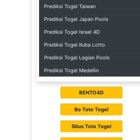
Prediksi Togel Taiwan
Prediksi Togel Japan Pools
Prediksi Togel Israel 4D
Prediksi Togel Kuba Lotto
Prediksi Togel Legian Pools
Prediksi Togel Medellin
BENTO4D
Bo Toto Togel
Situs Toto Togel