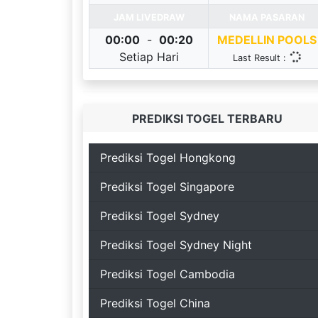
JAM LIVEDRAW
NAMA PASARAN
00:00
-
00:20
MEDELLIN POOLS
Setiap Hari
Last Result :
PREDIKSI TOGEL TERBARU
Prediksi Togel Hongkong
Prediksi Togel Singapore
Prediksi Togel Sydney
Prediksi Togel Sydney Night
Prediksi Togel Cambodia
Prediksi Togel China