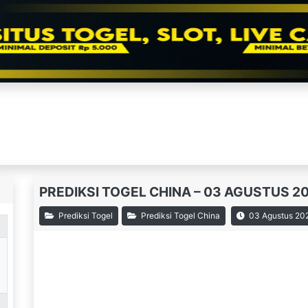
Prediksi Hari Ini
Prediksi Lainnya
Data R
PREDIKSI TOGEL CHINA – 03 AGUSTUS 2
Prediksi Togel
Prediksi Togel China
03 Agustus 202
Prediksi Togel Ch
202