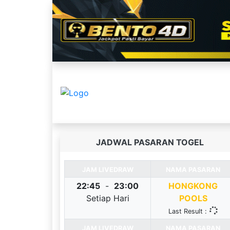
JADWAL PASARAN TOGEL
JAM LIVEDRAW
NAMA PASARAN
22:45
-
23:00
HONGKONG
Setiap Hari
POOLS
Last Result :
JAM LIVEDRAW
NAMA PASARAN