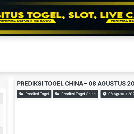
Prediksi Hari Ini
Prediksi Lainnya
Data R
PREDIKSI TOGEL CHINA – 08 AGUSTUS 2
Prediksi Togel
Prediksi Togel China
08 Agustus 202
Prediksi Togel Ch
202