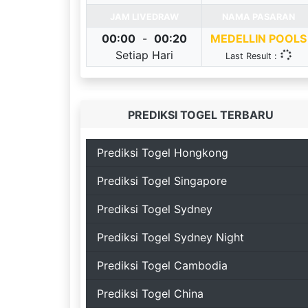
JAM LIVEDRAW
NAMA PASARAN
00:00
-
00:20
MEDELLIN POOLS
Setiap Hari
Last Result :
PREDIKSI TOGEL TERBARU
Prediksi Togel Hongkong
Prediksi Togel Singapore
Prediksi Togel Sydney
Prediksi Togel Sydney Night
Prediksi Togel Cambodia
Prediksi Togel China