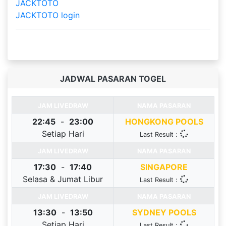
JACKTOTO
JACKTOTO login
Tags :
JADWAL PASARAN TOGEL
JAM LIVEDRAW
NAMA PASARAN
22:45
-
23:00
HONGKONG POOLS
Setiap Hari
Last Result :
JAM LIVEDRAW
NAMA PASARAN
17:30
-
17:40
SINGAPORE
Selasa & Jumat Libur
Last Result :
JAM LIVEDRAW
NAMA PASARAN
13:30
-
13:50
SYDNEY POOLS
Setiap Hari
Last Result :