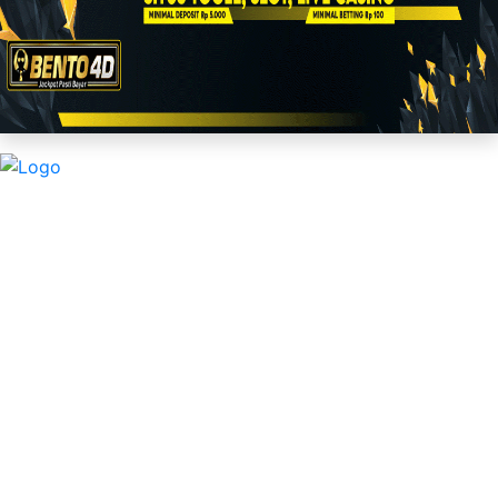
DAFTAR
LOGIN
Prediksi Hari Ini
Prediksi Lainnya
Data Result
Paito Warna