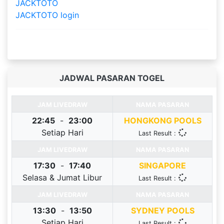
JACKTOTO
JACKTOTO login
Tags :
JADWAL PASARAN TOGEL
JAM LIVEDRAW
NAMA PASARAN
22:45
-
23:00
HONGKONG POOLS
Setiap Hari
Last Result :
JAM LIVEDRAW
NAMA PASARAN
17:30
-
17:40
SINGAPORE
Selasa & Jumat Libur
Last Result :
JAM LIVEDRAW
NAMA PASARAN
13:30
-
13:50
SYDNEY POOLS
Setiap Hari
Last Result :