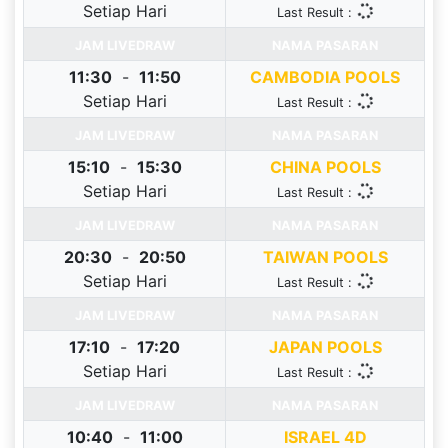
Setiap Hari
Last Result :
JAM LIVEDRAW
NAMA PASARAN
11:30
-
11:50
CAMBODIA POOLS
Setiap Hari
Last Result :
JAM LIVEDRAW
NAMA PASARAN
15:10
-
15:30
CHINA POOLS
Setiap Hari
Last Result :
JAM LIVEDRAW
NAMA PASARAN
20:30
-
20:50
TAIWAN POOLS
Setiap Hari
Last Result :
JAM LIVEDRAW
NAMA PASARAN
17:10
-
17:20
JAPAN POOLS
Setiap Hari
Last Result :
JAM LIVEDRAW
NAMA PASARAN
10:40
-
11:00
ISRAEL 4D