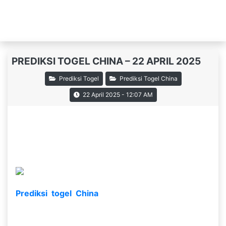
Live Draw
Blog
PREDIKSI TOGEL CHINA – 22 APRIL 2025
Prediksi Togel
Prediksi Togel China
22 April 2025 - 12:07 AM
Prediksi Togel
China
22 April 2025
Prediksi togel China
hari ini merupakan taruhan
dalam wujud angka alhasil kamu dapat menembak
angka dengan cara random dan juga di susun