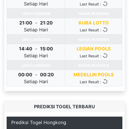
Setiap Hari
Last Result :
JAM LIVEDRAW
NAMA PASARAN
21:00
-
21:20
KUBA LOTTO
Setiap Hari
Last Result :
JAM LIVEDRAW
NAMA PASARAN
14:40
-
15:00
LEGIAN POOLS
Setiap Hari
Last Result :
JAM LIVEDRAW
NAMA PASARAN
00:00
-
00:20
MEDELLIN POOLS
Setiap Hari
Last Result :
PREDIKSI TOGEL TERBARU
Prediksi Togel Hongkong