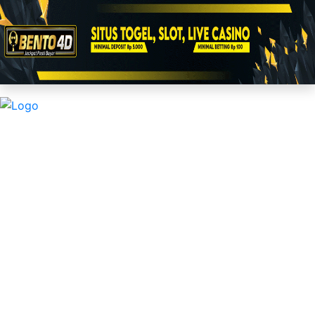
DAFTAR
LOGIN
Prediksi Hari Ini
Prediksi Lainnya
Data Result
Paito Warna