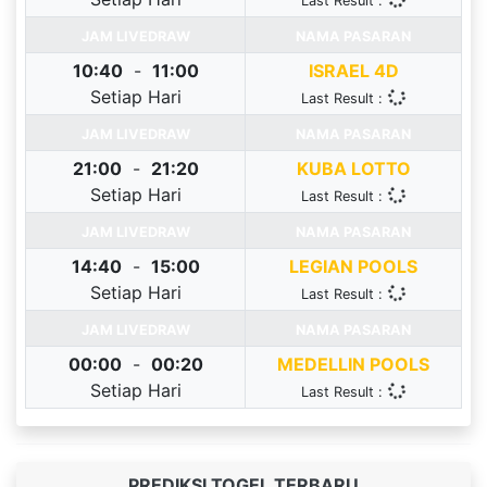
Last Result :
JAM LIVEDRAW
NAMA PASARAN
10:40
-
11:00
ISRAEL 4D
Setiap Hari
Last Result :
JAM LIVEDRAW
NAMA PASARAN
21:00
-
21:20
KUBA LOTTO
Setiap Hari
Last Result :
JAM LIVEDRAW
NAMA PASARAN
14:40
-
15:00
LEGIAN POOLS
Setiap Hari
Last Result :
JAM LIVEDRAW
NAMA PASARAN
00:00
-
00:20
MEDELLIN POOLS
Setiap Hari
Last Result :
PREDIKSI TOGEL TERBARU