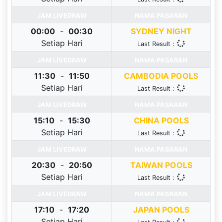
JAM LIVEDRAW
NAMA PASARAN
00:00
-
00:30
SYDNEY NIGHT
Setiap Hari
Last Result :
JAM LIVEDRAW
NAMA PASARAN
11:30
-
11:50
CAMBODIA POOLS
Setiap Hari
Last Result :
JAM LIVEDRAW
NAMA PASARAN
15:10
-
15:30
CHINA POOLS
Setiap Hari
Last Result :
JAM LIVEDRAW
NAMA PASARAN
20:30
-
20:50
TAIWAN POOLS
Setiap Hari
Last Result :
JAM LIVEDRAW
NAMA PASARAN
17:10
-
17:20
JAPAN POOLS
Setiap Hari