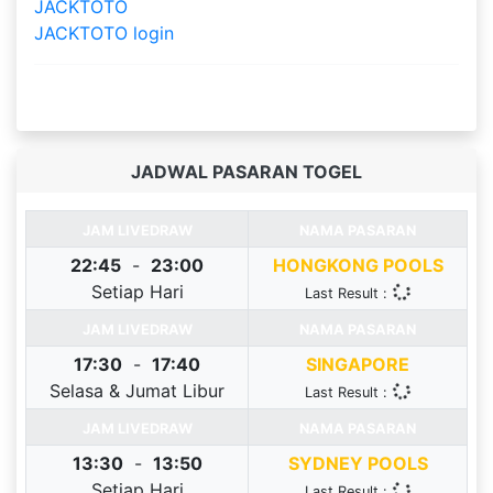
JACKTOTO
JACKTOTO login
Tags :
JADWAL PASARAN TOGEL
JAM LIVEDRAW
NAMA PASARAN
22:45
-
23:00
HONGKONG POOLS
Setiap Hari
Last Result :
JAM LIVEDRAW
NAMA PASARAN
17:30
-
17:40
SINGAPORE
Selasa & Jumat Libur
Last Result :
JAM LIVEDRAW
NAMA PASARAN
13:30
-
13:50
SYDNEY POOLS
Setiap Hari
Last Result :