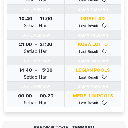
Last Result :
JAM LIVEDRAW
NAMA PASARAN
10:40
-
11:00
ISRAEL 4D
Setiap Hari
Last Result :
JAM LIVEDRAW
NAMA PASARAN
21:00
-
21:20
KUBA LOTTO
Setiap Hari
Last Result :
JAM LIVEDRAW
NAMA PASARAN
14:40
-
15:00
LEGIAN POOLS
Setiap Hari
Last Result :
JAM LIVEDRAW
NAMA PASARAN
00:00
-
00:20
MEDELLIN POOLS
Setiap Hari
Last Result :
PREDIKSI TOGEL TERBARU