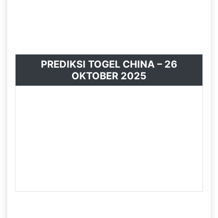
pada dikala main. Jadi kamu yang mau langsung
saja kamu mengakses dengan gampang yang
membagikan profit pada kamu yang berupaya
nasib dalam main togel online jitu.
PREDIKSI TOGEL CHINA – 26
OKTOBER 2025
ANGKA MAIN
:
35096
CB
:
9 & 3
TOP 2D
:
63*90*99*06*60
50*96*35*65*95
TOP 3D
:
350*653*960*506*953
TOP 4D
:
5069*9605*3509*6530
SHIO
:
BABI & KELINCI
Data Prediksi Togel