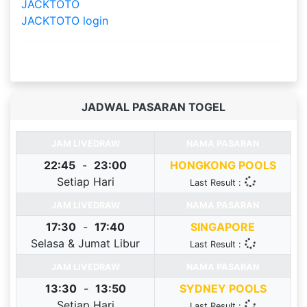
JACKTOTO
JACKTOTO login
Tags :
JADWAL PASARAN TOGEL
JAM LIVEDRAW
NAMA PASARAN
22:45
-
23:00
HONGKONG POOLS
Setiap Hari
Last Result :
JAM LIVEDRAW
NAMA PASARAN
17:30
-
17:40
SINGAPORE
Selasa & Jumat Libur
Last Result :
JAM LIVEDRAW
NAMA PASARAN
13:30
-
13:50
SYDNEY POOLS
Setiap Hari
Last Result :