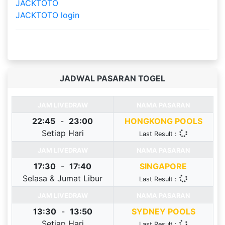
JACKTOTO
JACKTOTO login
Tags :
JADWAL PASARAN TOGEL
JAM LIVEDRAW
NAMA PASARAN
22:45
-
23:00
HONGKONG POOLS
Setiap Hari
Last Result :
JAM LIVEDRAW
NAMA PASARAN
17:30
-
17:40
SINGAPORE
Selasa & Jumat Libur
Last Result :
JAM LIVEDRAW
NAMA PASARAN
13:30
-
13:50
SYDNEY POOLS
Setiap Hari
Last Result :