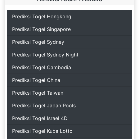
Prediksi Togel Hongkong
Prediksi Togel Singapore
Prediksi Togel Sydney
Prediksi Togel Sydney Night
Prediksi Togel Cambodia
Prediksi Togel China
Prediksi Togel Taiwan
Prediksi Togel Japan Pools
Prediksi Togel Israel 4D
Prediksi Togel Kuba Lotto