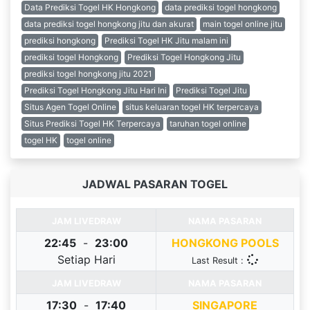
Data Prediksi Togel HK Hongkong
data prediksi togel hongkong
data prediksi togel hongkong jitu dan akurat
main togel online jitu
prediksi hongkong
Prediksi Togel HK Jitu malam ini
prediksi togel Hongkong
Prediksi Togel Hongkong Jitu
prediksi togel hongkong jitu 2021
Prediksi Togel Hongkong Jitu Hari Ini
Prediksi Togel Jitu
Situs Agen Togel Online
situs keluaran togel HK terpercaya
Situs Prediksi Togel HK Terpercaya
taruhan togel online
togel HK
togel online
JADWAL PASARAN TOGEL
JAM LIVEDRAW
NAMA PASARAN
22:45
-
23:00
HONGKONG POOLS
Setiap Hari
Last Result :
JAM LIVEDRAW
NAMA PASARAN
17:30
-
17:40
SINGAPORE