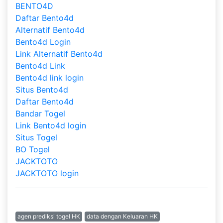
BENTO4D
Daftar Bento4d
Alternatif Bento4d
Bento4d Login
Link Alternatif Bento4d
Bento4d Link
Bento4d link login
Situs Bento4d
Daftar Bento4d
Bandar Togel
Link Bento4d login
Situs Togel
BO Togel
JACKTOTO
JACKTOTO login
Tags :
agen prediksi togel HK
data dengan Keluaran HK