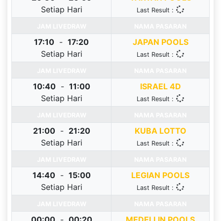
Setiap Hari
Last Result :
JAM LIVEDRAW
NAMA PASARAN
17:10
-
17:20
JAPAN POOLS
Setiap Hari
Last Result :
JAM LIVEDRAW
NAMA PASARAN
10:40
-
11:00
ISRAEL 4D
Setiap Hari
Last Result :
JAM LIVEDRAW
NAMA PASARAN
21:00
-
21:20
KUBA LOTTO
Setiap Hari
Last Result :
JAM LIVEDRAW
NAMA PASARAN
14:40
-
15:00
LEGIAN POOLS
Setiap Hari
Last Result :
JAM LIVEDRAW
NAMA PASARAN
00:00
-
00:20
MEDELLIN POOLS