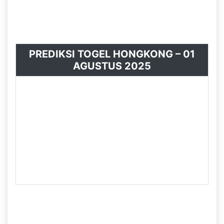
dengan gampang yang membagikan profit pada
kamu yang berupaya nasib dalam
main togel
online jitu
.
PREDIKSI TOGEL HONGKONG – 01
AGUSTUS 2025
ANGKA MAIN
:
53981
CB
:
8 & 5
TOP 2D
:
81*13*88*19*15
53*39*83*89*91
TOP 3D
:
835*539*819*391*135
TOP 4D
:
1359*3918*5398*8193
SHIO
:
ULAR & KAMBING
Data Prediksi Togel
Hongkong Terbaik