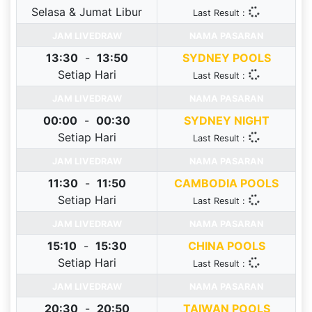
Selasa & Jumat Libur
Last Result :
JAM LIVEDRAW
NAMA PASARAN
13:30
-
13:50
SYDNEY POOLS
Setiap Hari
Last Result :
JAM LIVEDRAW
NAMA PASARAN
00:00
-
00:30
SYDNEY NIGHT
Setiap Hari
Last Result :
JAM LIVEDRAW
NAMA PASARAN
11:30
-
11:50
CAMBODIA POOLS
Setiap Hari
Last Result :
JAM LIVEDRAW
NAMA PASARAN
15:10
-
15:30
CHINA POOLS
Setiap Hari
Last Result :
JAM LIVEDRAW
NAMA PASARAN
20:30
-
20:50
TAIWAN POOLS