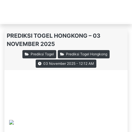
Live Draw
Blog
PREDIKSI TOGEL HONGKONG – 03
NOVEMBER 2025
Prediksi Togel
Prediksi Togel Hongkong
03 November 2025 - 12:12 AM
Prediksi Togel
Hongkong 03
November 2025