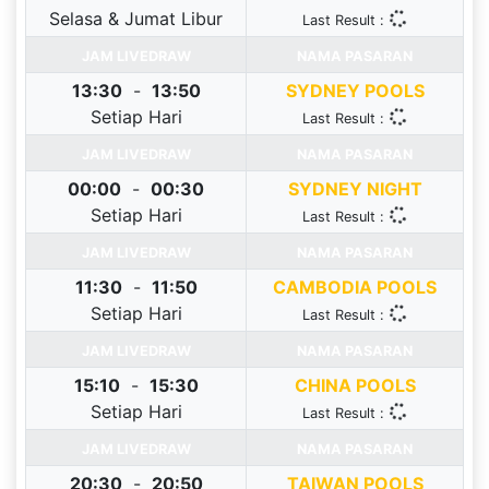
Selasa & Jumat Libur
Last Result :
JAM LIVEDRAW
NAMA PASARAN
13:30
-
13:50
SYDNEY POOLS
Setiap Hari
Last Result :
JAM LIVEDRAW
NAMA PASARAN
00:00
-
00:30
SYDNEY NIGHT
Setiap Hari
Last Result :
JAM LIVEDRAW
NAMA PASARAN
11:30
-
11:50
CAMBODIA POOLS
Setiap Hari
Last Result :
JAM LIVEDRAW
NAMA PASARAN
15:10
-
15:30
CHINA POOLS
Setiap Hari
Last Result :
JAM LIVEDRAW
NAMA PASARAN
20:30
-
20:50
TAIWAN POOLS