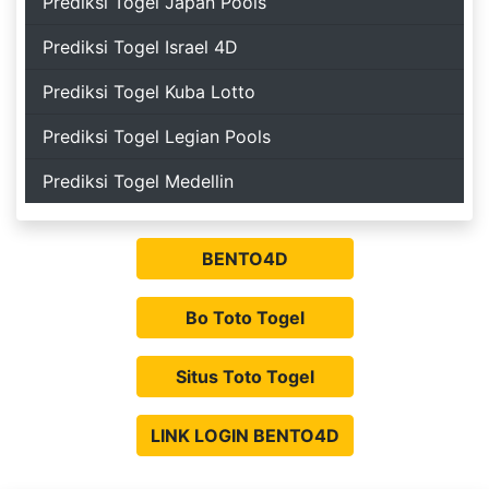
Prediksi Togel Japan Pools
Prediksi Togel Israel 4D
Prediksi Togel Kuba Lotto
Prediksi Togel Legian Pools
Prediksi Togel Medellin
BENTO4D
Bo Toto Togel
Situs Toto Togel
LINK LOGIN BENTO4D