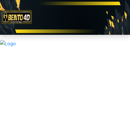
DAFTAR
LOGIN
Prediksi Hari Ini
Prediksi Lainnya
Data Result
Paito Warna