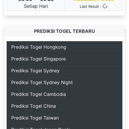
Setiap Hari
Last Result :
PREDIKSI TOGEL TERBARU
Prediksi Togel Hongkong
Prediksi Togel Singapore
Prediksi Togel Sydney
Prediksi Togel Sydney Night
Prediksi Togel Cambodia
Prediksi Togel China
Prediksi Togel Taiwan