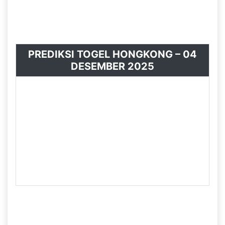
dengan gampang yang membagikan profit pada
kamu yang berupaya nasib dalam
main togel
online jitu
.
PREDIKSI TOGEL HONGKONG – 04
DESEMBER 2025
ANGKA MAIN
:
04512
CB
:
0 & 1
TOP 2D
:
12*52*20*45*04
14*24*11*15*25
TOP 3D
:
240*140*452*045*125
TOP 4D
:
4521*0451*2405*1254
SHIO
:
HARIMAU & KERBAU
Data Prediksi Togel
Hongkong Terbaik