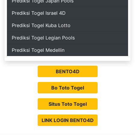
Prediksi Togel Japan Pools
Prediksi Togel Israel 4D
Prediksi Togel Kuba Lotto
Prediksi Togel Legian Pools
Prediksi Togel Medellin
BENTO4D
Bo Toto Togel
Situs Toto Togel
LINK LOGIN BENTO4D