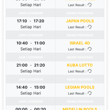
Setiap Hari
Last Result :
JAM LIVEDRAW
NAMA PASARAN
17:10
-
17:20
JAPAN POOLS
Setiap Hari
Last Result :
JAM LIVEDRAW
NAMA PASARAN
10:40
-
11:00
ISRAEL 4D
Setiap Hari
Last Result :
JAM LIVEDRAW
NAMA PASARAN
21:00
-
21:20
KUBA LOTTO
Setiap Hari
Last Result :
JAM LIVEDRAW
NAMA PASARAN
14:40
-
15:00
LEGIAN POOLS
Setiap Hari
Last Result :
JAM LIVEDRAW
NAMA PASARAN
00:00
-
00:20
MEDELLIN POOLS