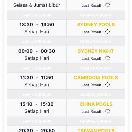
Selasa & Jumat Libur
Last Result :
JAM LIVEDRAW
NAMA PASARAN
13:30
-
13:50
SYDNEY POOLS
Setiap Hari
Last Result :
JAM LIVEDRAW
NAMA PASARAN
00:00
-
00:30
SYDNEY NIGHT
Setiap Hari
Last Result :
JAM LIVEDRAW
NAMA PASARAN
11:30
-
11:50
CAMBODIA POOLS
Setiap Hari
Last Result :
JAM LIVEDRAW
NAMA PASARAN
15:10
-
15:30
CHINA POOLS
Setiap Hari
Last Result :
JAM LIVEDRAW
NAMA PASARAN
20:30
-
20:50
TAIWAN POOLS