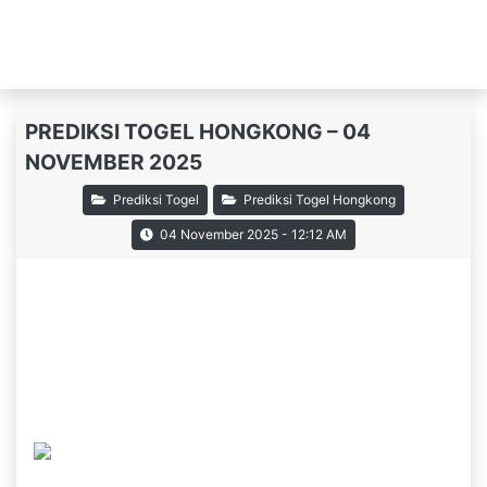
Live Draw
Blog
PREDIKSI TOGEL HONGKONG – 04
NOVEMBER 2025
Prediksi Togel
Prediksi Togel Hongkong
04 November 2025 - 12:12 AM
Prediksi Togel
Hongkong 04
November 2025