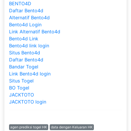
BENTO4D
Daftar Bento4d
Alternatif Bento4d
Bento4d Login
Link Alternatif Bento4d
Bento4d Link
Bento4d link login
Situs Bento4d
Daftar Bento4d
Bandar Togel
Link Bento4d login
Situs Togel
BO Togel
JACKTOTO
JACKTOTO login
Tags :
agen prediksi togel HK
data dengan Keluaran HK