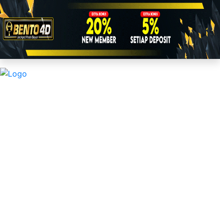
DAFTAR
LOGIN
Prediksi Hari Ini
Prediksi Lainnya
Data Result
Paito Warna