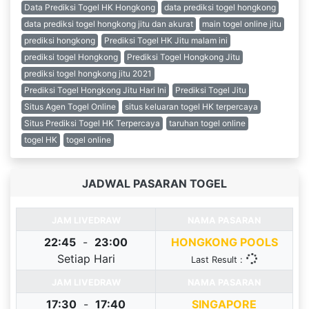
Data Prediksi Togel HK Hongkong
data prediksi togel hongkong
data prediksi togel hongkong jitu dan akurat
main togel online jitu
prediksi hongkong
Prediksi Togel HK Jitu malam ini
prediksi togel Hongkong
Prediksi Togel Hongkong Jitu
prediksi togel hongkong jitu 2021
Prediksi Togel Hongkong Jitu Hari Ini
Prediksi Togel Jitu
Situs Agen Togel Online
situs keluaran togel HK terpercaya
Situs Prediksi Togel HK Terpercaya
taruhan togel online
togel HK
togel online
JADWAL PASARAN TOGEL
JAM LIVEDRAW
NAMA PASARAN
22:45
-
23:00
HONGKONG POOLS
Setiap Hari
Last Result :
JAM LIVEDRAW
NAMA PASARAN
17:30
-
17:40
SINGAPORE