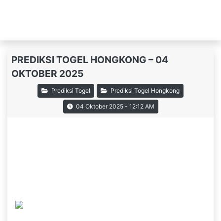
Live Draw
Blog
PREDIKSI TOGEL HONGKONG – 04
OKTOBER 2025
Prediksi Togel
Prediksi Togel Hongkong
04 Oktober 2025 - 12:12 AM
Prediksi Togel
Hongkong 04
Oktober 2025