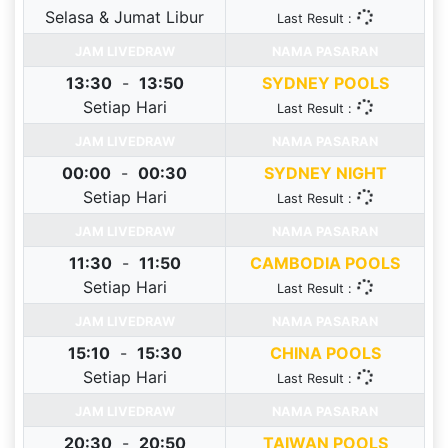
Selasa & Jumat Libur
Last Result :
JAM LIVEDRAW
NAMA PASARAN
13:30
-
13:50
SYDNEY POOLS
Setiap Hari
Last Result :
JAM LIVEDRAW
NAMA PASARAN
00:00
-
00:30
SYDNEY NIGHT
Setiap Hari
Last Result :
JAM LIVEDRAW
NAMA PASARAN
11:30
-
11:50
CAMBODIA POOLS
Setiap Hari
Last Result :
JAM LIVEDRAW
NAMA PASARAN
15:10
-
15:30
CHINA POOLS
Setiap Hari
Last Result :
JAM LIVEDRAW
NAMA PASARAN
20:30
-
20:50
TAIWAN POOLS