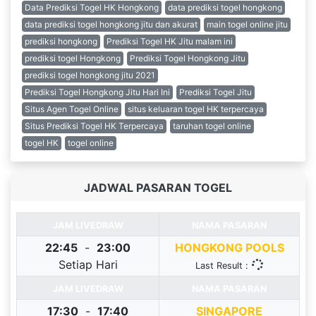
Data Prediksi Togel HK Hongkong
data prediksi togel hongkong
data prediksi togel hongkong jitu dan akurat
main togel online jitu
prediksi hongkong
Prediksi Togel HK Jitu malam ini
prediksi togel Hongkong
Prediksi Togel Hongkong Jitu
prediksi togel hongkong jitu 2021
Prediksi Togel Hongkong Jitu Hari Ini
Prediksi Togel Jitu
Situs Agen Togel Online
situs keluaran togel HK terpercaya
Situs Prediksi Togel HK Terpercaya
taruhan togel online
togel HK
togel online
JADWAL PASARAN TOGEL
JAM LIVEDRAW
NAMA PASARAN
22:45
-
23:00
HONGKONG POOLS
Setiap Hari
Last Result :
JAM LIVEDRAW
NAMA PASARAN
17:30
-
17:40
SINGAPORE