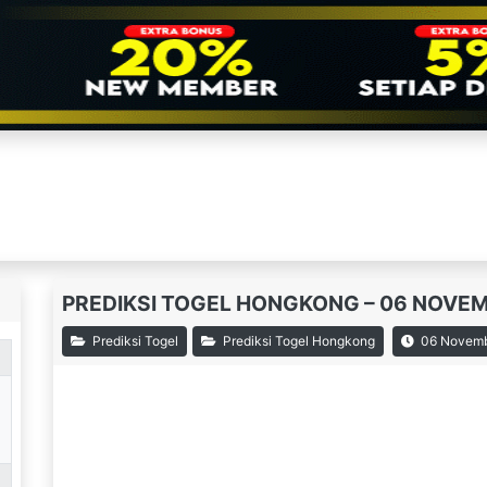
Prediksi Hari Ini
Prediksi Lainnya
Data R
PREDIKSI TOGEL HONGKONG – 06 NOVE
Prediksi Togel
Prediksi Togel Hongkong
06 Novembe
Prediksi Togel
Novembe