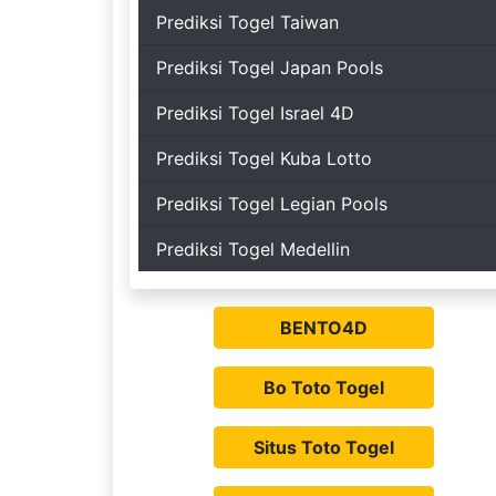
Prediksi Togel Taiwan
Prediksi Togel Japan Pools
Prediksi Togel Israel 4D
Prediksi Togel Kuba Lotto
Prediksi Togel Legian Pools
Prediksi Togel Medellin
BENTO4D
Bo Toto Togel
Situs Toto Togel