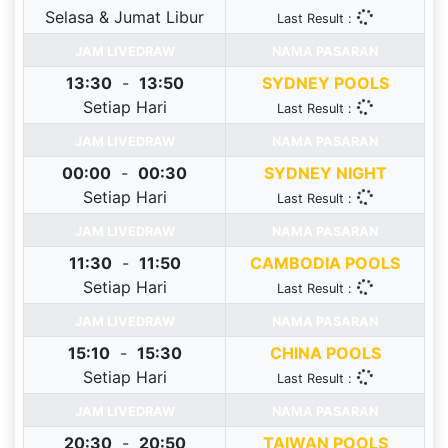
Selasa & Jumat Libur
Last Result :
JAM LIVEDRAW
NAMA PASARAN
13:30
-
13:50
SYDNEY POOLS
Setiap Hari
Last Result :
JAM LIVEDRAW
NAMA PASARAN
00:00
-
00:30
SYDNEY NIGHT
Setiap Hari
Last Result :
JAM LIVEDRAW
NAMA PASARAN
11:30
-
11:50
CAMBODIA POOLS
Setiap Hari
Last Result :
JAM LIVEDRAW
NAMA PASARAN
15:10
-
15:30
CHINA POOLS
Setiap Hari
Last Result :
JAM LIVEDRAW
NAMA PASARAN
20:30
-
20:50
TAIWAN POOLS