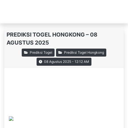
Live Draw
Blog
PREDIKSI TOGEL HONGKONG – 08
AGUSTUS 2025
Prediksi Togel
Prediksi Togel Hongkong
08 Agustus 2025 - 12:12 AM
Prediksi Togel
Hongkong 08
Agustus 2025