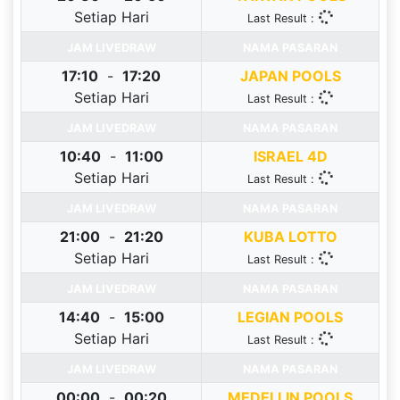
Setiap Hari
Last Result :
JAM LIVEDRAW
NAMA PASARAN
17:10
-
17:20
JAPAN POOLS
Setiap Hari
Last Result :
JAM LIVEDRAW
NAMA PASARAN
10:40
-
11:00
ISRAEL 4D
Setiap Hari
Last Result :
JAM LIVEDRAW
NAMA PASARAN
21:00
-
21:20
KUBA LOTTO
Setiap Hari
Last Result :
JAM LIVEDRAW
NAMA PASARAN
14:40
-
15:00
LEGIAN POOLS
Setiap Hari
Last Result :
JAM LIVEDRAW
NAMA PASARAN
00:00
-
00:20
MEDELLIN POOLS