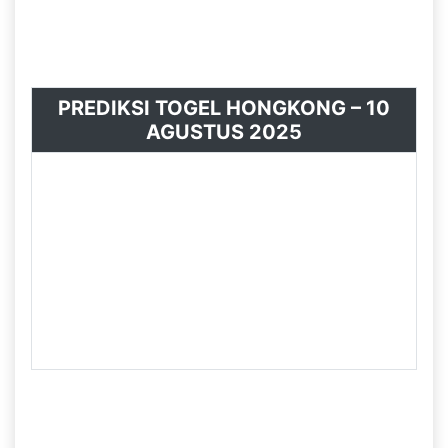
dengan gampang yang membagikan profit pada
kamu yang berupaya nasib dalam
main togel
online jitu
.
PREDIKSI TOGEL HONGKONG – 10
AGUSTUS 2025
ANGKA MAIN
:
15830
CB
:
5 & 0
TOP 2D
:
15*80*33*01*05
38*58*30*35*08
TOP 3D
:
580*308*158*051*351
TOP 4D
:
3085*0518*5803*1583
SHIO
:
BABI & KUDA
Data Prediksi Togel
Hongkong Terbaik