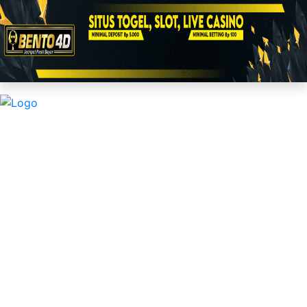
DAFTAR
LOGIN
Prediksi Hari Ini
Prediksi Lainnya
Data Result
Paito Warna