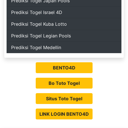
Prediksi Togel Japan Pools
Prediksi Togel Israel 4D
Prediksi Togel Kuba Lotto
Prediksi Togel Legian Pools
Prediksi Togel Medellin
BENTO4D
Bo Toto Togel
Situs Toto Togel
LINK LOGIN BENTO4D