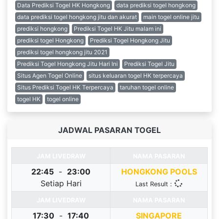
Data Prediksi Togel HK Hongkong
data prediksi togel hongkong
data prediksi togel hongkong jitu dan akurat
main togel online jitu
prediksi hongkong
Prediksi Togel HK Jitu malam ini
prediksi togel Hongkong
Prediksi Togel Hongkong Jitu
prediksi togel hongkong jitu 2021
Prediksi Togel Hongkong Jitu Hari Ini
Prediksi Togel Jitu
Situs Agen Togel Online
situs keluaran togel HK terpercaya
Situs Prediksi Togel HK Terpercaya
taruhan togel online
togel HK
togel online
JADWAL PASARAN TOGEL
JAM LIVEDRAW
NAMA PASARAN
22:45
-
23:00
HONGKONG POOLS
Setiap Hari
Last Result :
JAM LIVEDRAW
NAMA PASARAN
17:30
-
17:40
SINGAPORE