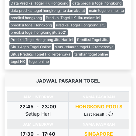
Data Prediksi Togel HK Hongkong
data prediksi togel hongkong
data prediksi togel hongkong jitu dan akurat
main togel online jitu
prediksi hongkong
Prediksi Togel HK Jitu malam ini
prediksi togel Hongkong
Prediksi Togel Hongkong Jitu
prediksi togel hongkong jitu 2021
Prediksi Togel Hongkong Jitu Hari Ini
Prediksi Togel Jitu
Situs Agen Togel Online
situs keluaran togel HK terpercaya
Situs Prediksi Togel HK Terpercaya
taruhan togel online
togel HK
togel online
JADWAL PASARAN TOGEL
JAM LIVEDRAW
NAMA PASARAN
22:45
-
23:00
HONGKONG POOLS
Setiap Hari
Last Result :
JAM LIVEDRAW
NAMA PASARAN
17:30
-
17:40
SINGAPORE