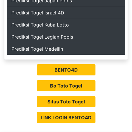
Prediksi Togel Japan Pools
Prediksi Togel Israel 4D
Prediksi Togel Kuba Lotto
Prediksi Togel Legian Pools
Prediksi Togel Medellin
BENTO4D
Bo Toto Togel
Situs Toto Togel
LINK LOGIN BENTO4D