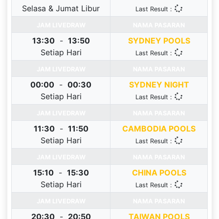
Selasa & Jumat Libur
Last Result :
JAM LIVEDRAW
NAMA PASARAN
13:30
-
13:50
SYDNEY POOLS
Setiap Hari
Last Result :
JAM LIVEDRAW
NAMA PASARAN
00:00
-
00:30
SYDNEY NIGHT
Setiap Hari
Last Result :
JAM LIVEDRAW
NAMA PASARAN
11:30
-
11:50
CAMBODIA POOLS
Setiap Hari
Last Result :
JAM LIVEDRAW
NAMA PASARAN
15:10
-
15:30
CHINA POOLS
Setiap Hari
Last Result :
JAM LIVEDRAW
NAMA PASARAN
20:30
-
20:50
TAIWAN POOLS