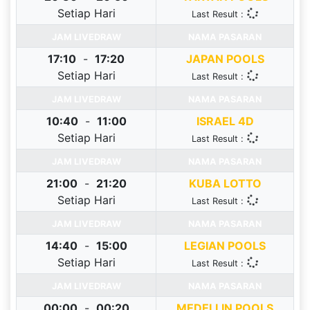
Setiap Hari
Last Result :
JAM LIVEDRAW
NAMA PASARAN
17:10
-
17:20
JAPAN POOLS
Setiap Hari
Last Result :
JAM LIVEDRAW
NAMA PASARAN
10:40
-
11:00
ISRAEL 4D
Setiap Hari
Last Result :
JAM LIVEDRAW
NAMA PASARAN
21:00
-
21:20
KUBA LOTTO
Setiap Hari
Last Result :
JAM LIVEDRAW
NAMA PASARAN
14:40
-
15:00
LEGIAN POOLS
Setiap Hari
Last Result :
JAM LIVEDRAW
NAMA PASARAN
00:00
-
00:20
MEDELLIN POOLS