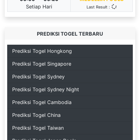
Setiap Hari
Last Result :
PREDIKSI TOGEL TERBARU
Prediksi Togel Hongkong
Prediksi Togel Singapore
Prediksi Togel Sydney
Prediksi Togel Sydney Night
Prediksi Togel Cambodia
Prediksi Togel China
Prediksi Togel Taiwan