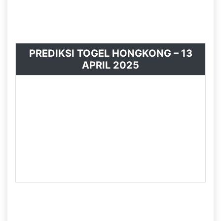
dengan gampang yang membagikan profit pada
kamu yang berupaya nasib dalam
main togel
online jitu
.
PREDIKSI TOGEL HONGKONG – 13
APRIL 2025
ANGKA MAIN
:
76458
CB
:
6 & 7
TOP 2D
:
56*87*54*84*64
86*48*76*58*55
TOP 3D
:
764*584*867*648*567
TOP 4D
:
6485*8674*5846*7645
SHIO
:
KUDA & KAMBING
Data Prediksi Togel
Hongkong Terbaik