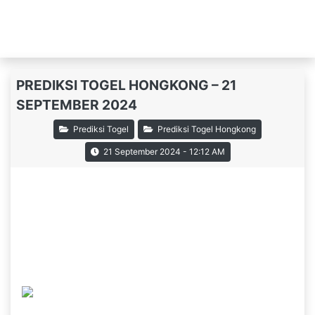
Live Draw
Blog
PREDIKSI TOGEL HONGKONG – 21
SEPTEMBER 2024
Prediksi Togel
Prediksi Togel Hongkong
21 September 2024 - 12:12 AM
Prediksi Togel
Hongkong 21
September 2024