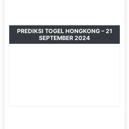
dengan gampang yang membagikan profit pada
kamu yang berupaya nasib dalam
main togel
online jitu
.
PREDIKSI TOGEL HONGKONG – 21
SEPTEMBER 2024
ANGKA MAIN
:
03547
CB
:
3 & 5
TOP 2D
:
57*47*70*35*75
45*03*44*73*43
TOP 3D
:
430*357*730*475*035
TOP 4D
:
0354*3574*4753*7305
SHIO
:
ULAR & KAMBING
Data Prediksi Togel
Hongkong Terbaik