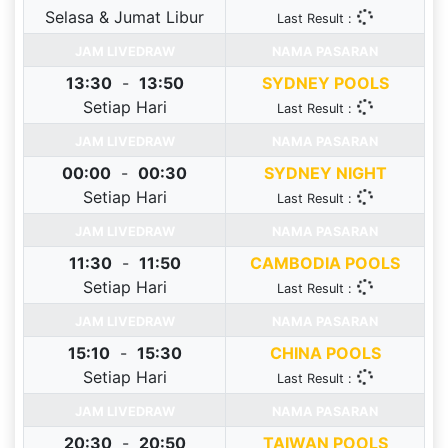
Selasa & Jumat Libur
Last Result :
JAM LIVEDRAW
NAMA PASARAN
13:30
-
13:50
SYDNEY POOLS
Setiap Hari
Last Result :
JAM LIVEDRAW
NAMA PASARAN
00:00
-
00:30
SYDNEY NIGHT
Setiap Hari
Last Result :
JAM LIVEDRAW
NAMA PASARAN
11:30
-
11:50
CAMBODIA POOLS
Setiap Hari
Last Result :
JAM LIVEDRAW
NAMA PASARAN
15:10
-
15:30
CHINA POOLS
Setiap Hari
Last Result :
JAM LIVEDRAW
NAMA PASARAN
20:30
-
20:50
TAIWAN POOLS