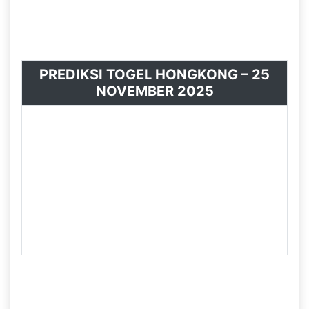
dengan gampang yang membagikan profit pada
kamu yang berupaya nasib dalam
main togel
online jitu
.
PREDIKSI TOGEL HONGKONG – 25
NOVEMBER 2025
ANGKA MAIN
:
16792
CB
:
9 & 1
TOP 2D
:
96*16*99*92*27
67*26*72*21*97
TOP 3D
:
927*961*672*167*261
TOP 4D
:
2617*6729*1679*9276
SHIO
:
HARIMAU & KERBAU
Data Prediksi Togel
Hongkong Terbaik