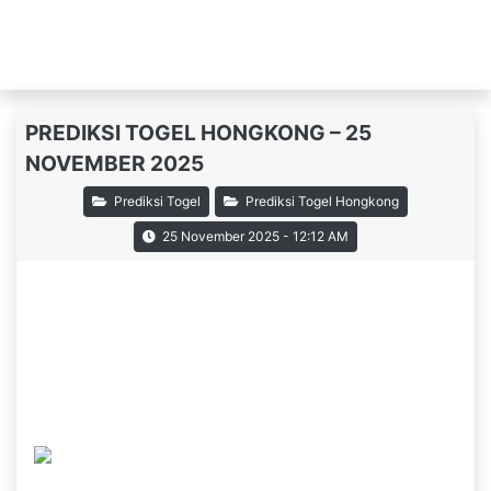
Live Draw
Blog
PREDIKSI TOGEL HONGKONG – 25
NOVEMBER 2025
Prediksi Togel
Prediksi Togel Hongkong
25 November 2025 - 12:12 AM
Prediksi Togel
Hongkong 25
November 2025