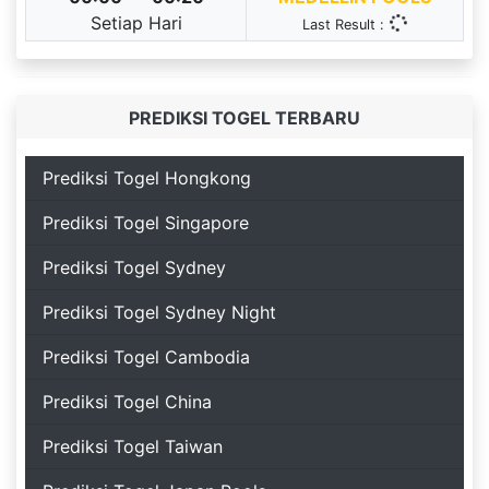
Setiap Hari
Last Result :
PREDIKSI TOGEL TERBARU
Prediksi Togel Hongkong
Prediksi Togel Singapore
Prediksi Togel Sydney
Prediksi Togel Sydney Night
Prediksi Togel Cambodia
Prediksi Togel China
Prediksi Togel Taiwan