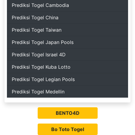
Prediksi Togel Cambodia
Prediksi Togel China
Prediksi Togel Taiwan
Prediksi Togel Japan Pools
Prediksi Togel Israel 4D
Prediksi Togel Kuba Lotto
Prediksi Togel Legian Pools
Prediksi Togel Medellin
BENTO4D
Bo Toto Togel