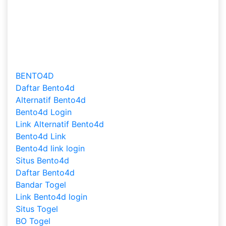
dengan cara detail buat memperoleh taruhan yang
maksimum dalam main. Sehabis itu, kamu dapat
menekuni alhasil anda memperoleh banyak data
prediksi togel Israel 4D dengan kemenangan
kamu.
BENTO4D
Daftar Bento4d
Alternatif Bento4d
Bento4d Login
Link Alternatif Bento4d
Bento4d Link
Bento4d link login
Situs Bento4d
Daftar Bento4d
Bandar Togel
Link Bento4d login
Situs Togel
BO Togel