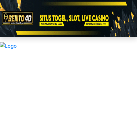
DAFTAR
LOGIN
Prediksi Hari Ini
Prediksi Lainnya
Data Result
Paito Warna