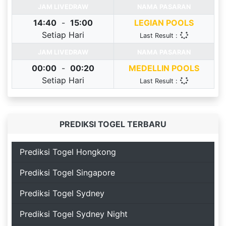
JAM LIVEDRAW
NAMA PASARAN
14:40
-
15:00
LEGIAN POOLS
Setiap Hari
Last Result :
JAM LIVEDRAW
NAMA PASARAN
00:00
-
00:20
MEDELLIN POOLS
Setiap Hari
Last Result :
PREDIKSI TOGEL TERBARU
Prediksi Togel Hongkong
Prediksi Togel Singapore
Prediksi Togel Sydney
Prediksi Togel Sydney Night