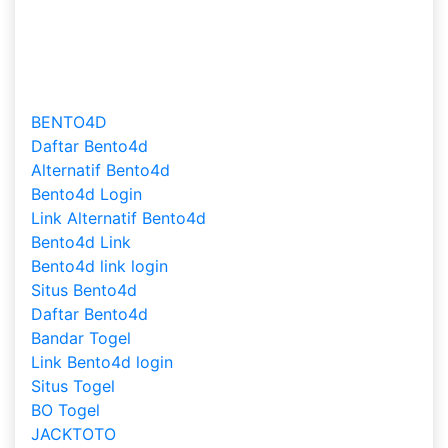
maksimum dalam main. Sehabis itu, kamu dapat
menekuni alhasil anda memperoleh banyak data
prediksi togel Israel 4D dengan kemenangan
kamu.
BENTO4D
Daftar Bento4d
Alternatif Bento4d
Bento4d Login
Link Alternatif Bento4d
Bento4d Link
Bento4d link login
Situs Bento4d
Daftar Bento4d
Bandar Togel
Link Bento4d login
Situs Togel
BO Togel
JACKTOTO