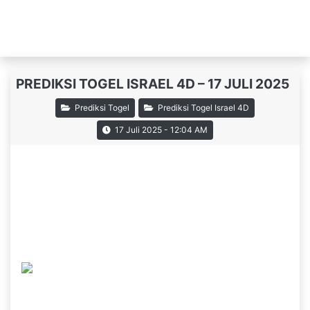
Live Draw
Blog
PREDIKSI TOGEL ISRAEL 4D – 17 JULI 2025
Prediksi Togel
Prediksi Togel Israel 4D
17 Juli 2025 - 12:04 AM
Prediksi Togel
Israel 4D
17 Juli
2025
Prediksi togel Israel 4D hari ini merupakan taruhan