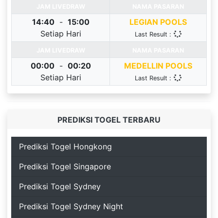
JAM LIVEDRAW
NAMA PASARAN
14:40
-
15:00
LEGIAN POOLS
Setiap Hari
Last Result :
JAM LIVEDRAW
NAMA PASARAN
00:00
-
00:20
MEDELLIN POOLS
Setiap Hari
Last Result :
PREDIKSI TOGEL TERBARU
Prediksi Togel Hongkong
Prediksi Togel Singapore
Prediksi Togel Sydney
Prediksi Togel Sydney Night