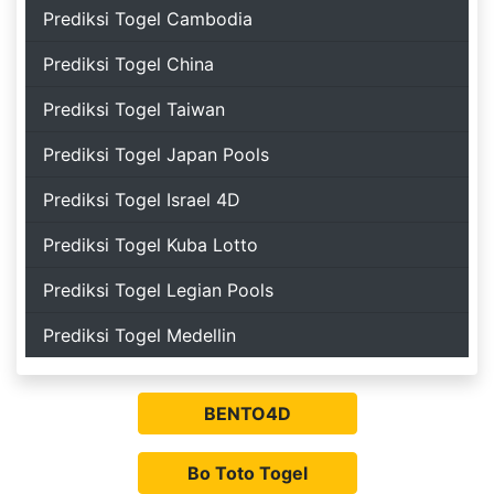
Prediksi Togel Cambodia
Prediksi Togel China
Prediksi Togel Taiwan
Prediksi Togel Japan Pools
Prediksi Togel Israel 4D
Prediksi Togel Kuba Lotto
Prediksi Togel Legian Pools
Prediksi Togel Medellin
BENTO4D
Bo Toto Togel