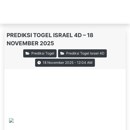
Live Draw
Blog
PREDIKSI TOGEL ISRAEL 4D – 18
NOVEMBER 2025
Prediksi Togel
Prediksi Togel Israel 4D
18 November 2025 - 12:04 AM
Prediksi Togel
Israel 4D
18
November 2025