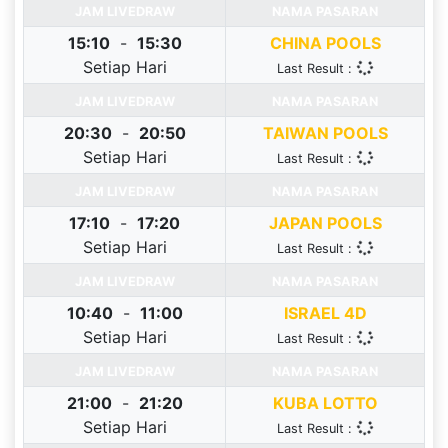
JAM LIVEDRAW
NAMA PASARAN
15:10
-
15:30
CHINA POOLS
Setiap Hari
Last Result :
JAM LIVEDRAW
NAMA PASARAN
20:30
-
20:50
TAIWAN POOLS
Setiap Hari
Last Result :
JAM LIVEDRAW
NAMA PASARAN
17:10
-
17:20
JAPAN POOLS
Setiap Hari
Last Result :
JAM LIVEDRAW
NAMA PASARAN
10:40
-
11:00
ISRAEL 4D
Setiap Hari
Last Result :
JAM LIVEDRAW
NAMA PASARAN
21:00
-
21:20
KUBA LOTTO
Setiap Hari
Last Result :