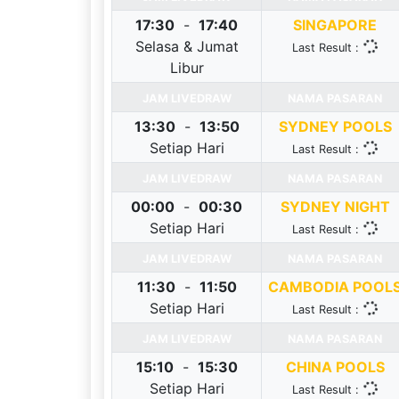
17:30
-
17:40
SINGAPORE
Selasa & Jumat
Last Result :
Libur
JAM LIVEDRAW
NAMA PASARAN
13:30
-
13:50
SYDNEY POOLS
Setiap Hari
Last Result :
JAM LIVEDRAW
NAMA PASARAN
00:00
-
00:30
SYDNEY NIGHT
Setiap Hari
Last Result :
JAM LIVEDRAW
NAMA PASARAN
11:30
-
11:50
CAMBODIA POOL
Setiap Hari
Last Result :
JAM LIVEDRAW
NAMA PASARAN
15:10
-
15:30
CHINA POOLS
Setiap Hari
Last Result :