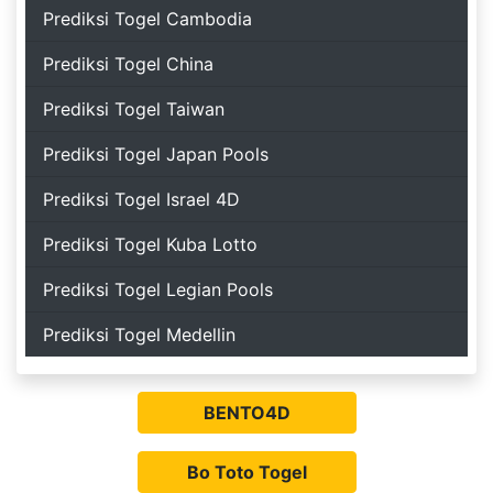
Prediksi Togel Cambodia
Prediksi Togel China
Prediksi Togel Taiwan
Prediksi Togel Japan Pools
Prediksi Togel Israel 4D
Prediksi Togel Kuba Lotto
Prediksi Togel Legian Pools
Prediksi Togel Medellin
BENTO4D
Bo Toto Togel