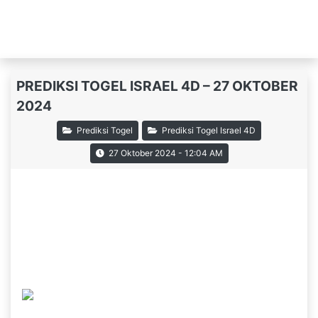
Live Draw
Blog
PREDIKSI TOGEL ISRAEL 4D – 27 OKTOBER
2024
Prediksi Togel
Prediksi Togel Israel 4D
27 Oktober 2024 - 12:04 AM
Prediksi Togel
Israel 4D
27
Oktober 2024