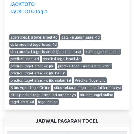
JACKTOTO
JACKTOTO login
Tags :
agen prediksi togel israel 4d
data keluaran israel 4d
data prediksi togel israel 4d
data prediksi togel israel 4d jitu dan akurat
main togel online jitu
prediksi israel 4d
prediksi togel israel 4d
prediksi togel israel 4d jitu
prediksi togel israel 4d jitu 2021
prediksi togel israel 4d jitu hari ini
prediksi togel israel 4d jitu malam ini
Prediksi Togel Jitu
Situs Agen Togel Online
situs keluaran togel israel 4d terpercaya
situs prediksi togel israel 4d terpercaya
taruhan togel online
togel israel 4d
togel online
JADWAL PASARAN TOGEL