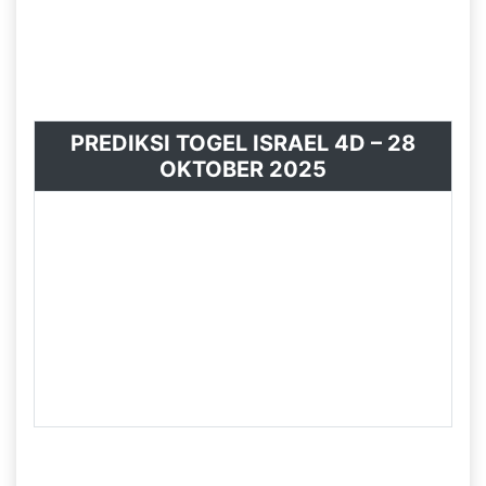
keringanan pada dikala main. Jadi kamu yang mau
langsung saja kamu mengakses dengan gampang
yang membagikan profit pada kamu yang
berupaya nasib dalam main togel online jitu.
PREDIKSI TOGEL ISRAEL 4D – 28
OKTOBER 2025
ANGKA MAIN
:
46820
CB
:
4 & 6
TOP 2D
:
08*80*46*26*68
20*06*04*22*28
TOP 3D
:
064*468*680*208*264
TOP 4D
:
2086*4682*0648*6802
SHIO
:
KUDA & ANJING
Data Prediksi Togel