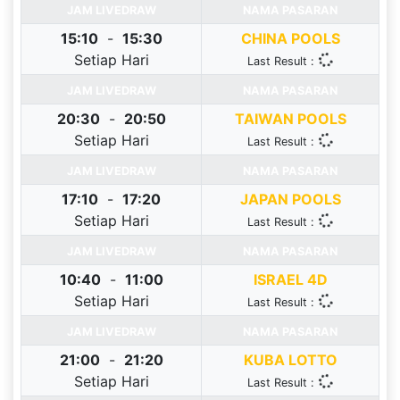
JAM LIVEDRAW
NAMA PASARAN
15:10
-
15:30
CHINA POOLS
Setiap Hari
Last Result :
JAM LIVEDRAW
NAMA PASARAN
20:30
-
20:50
TAIWAN POOLS
Setiap Hari
Last Result :
JAM LIVEDRAW
NAMA PASARAN
17:10
-
17:20
JAPAN POOLS
Setiap Hari
Last Result :
JAM LIVEDRAW
NAMA PASARAN
10:40
-
11:00
ISRAEL 4D
Setiap Hari
Last Result :
JAM LIVEDRAW
NAMA PASARAN
21:00
-
21:20
KUBA LOTTO
Setiap Hari
Last Result :