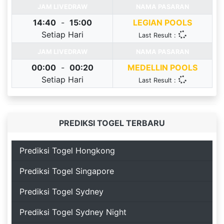
JAM LIVEDRAW
NAMA PASARAN
14:40
-
15:00
LEGIAN POOLS
Setiap Hari
Last Result :
JAM LIVEDRAW
NAMA PASARAN
00:00
-
00:20
MEDELLIN POOLS
Setiap Hari
Last Result :
PREDIKSI TOGEL TERBARU
Prediksi Togel Hongkong
Prediksi Togel Singapore
Prediksi Togel Sydney
Prediksi Togel Sydney Night