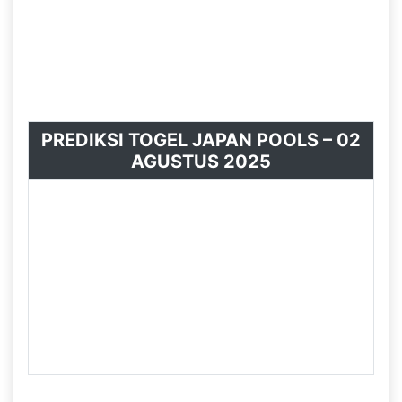
membagikan keringanan pada dikala main. Jadi
kamu yang mau langsung saja kamu mengakses
dengan gampang yang membagikan profit pada
kamu yang berupaya nasib dalam main togel
online jitu.
PREDIKSI TOGEL JAPAN POOLS – 02
AGUSTUS 2025
ANGKA MAIN
:
23094
CB
:
0 & 4
TOP 2D
:
90*43*42*99*04
94*93*23*30*40
TOP 3D
:
432*940*304*932*230
TOP 4D
:
2309*9403*3049*4320
SHIO
:
MONYET & ANJING
Data Prediksi Togel