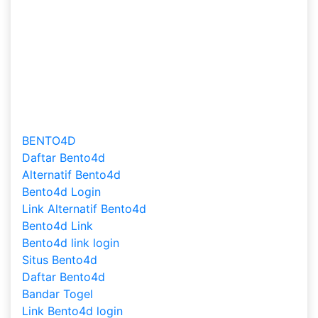
Pools Jitu dan Akurat
yang sudah diserahkan
pada kamu tiap harinya. Tetapi kamu dapat
melihatnya dengan cara detail buat memperoleh
taruhan yang maksimum dalam main. Sehabis itu,
kamu dapat menekuni alhasil anda memperoleh
banyak data prediksi togel Japan Pools dengan
kemenangan kamu.
BENTO4D
Daftar Bento4d
Alternatif Bento4d
Bento4d Login
Link Alternatif Bento4d
Bento4d Link
Bento4d link login
Situs Bento4d
Daftar Bento4d
Bandar Togel
Link Bento4d login