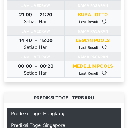
JAM LIVEDRAW
NAMA PASARAN
21:00
-
21:20
KUBA LOTTO
Setiap Hari
Last Result :
JAM LIVEDRAW
NAMA PASARAN
14:40
-
15:00
LEGIAN POOLS
Setiap Hari
Last Result :
JAM LIVEDRAW
NAMA PASARAN
00:00
-
00:20
MEDELLIN POOLS
Setiap Hari
Last Result :
PREDIKSI TOGEL TERBARU
Prediksi Togel Hongkong
Prediksi Togel Singapore