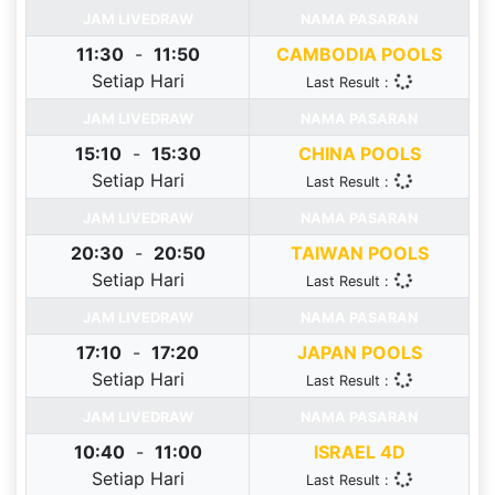
JAM LIVEDRAW
NAMA PASARAN
11:30
-
11:50
CAMBODIA POOLS
Setiap Hari
Last Result :
JAM LIVEDRAW
NAMA PASARAN
15:10
-
15:30
CHINA POOLS
Setiap Hari
Last Result :
JAM LIVEDRAW
NAMA PASARAN
20:30
-
20:50
TAIWAN POOLS
Setiap Hari
Last Result :
JAM LIVEDRAW
NAMA PASARAN
17:10
-
17:20
JAPAN POOLS
Setiap Hari
Last Result :
JAM LIVEDRAW
NAMA PASARAN
10:40
-
11:00
ISRAEL 4D
Setiap Hari
Last Result :