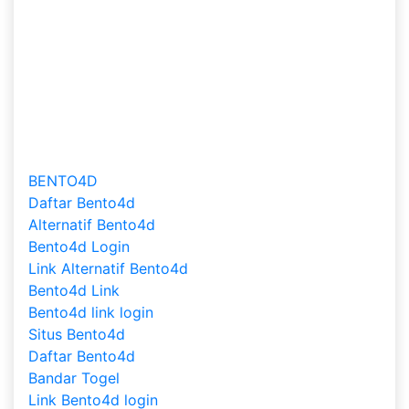
Pools Jitu dan Akurat
yang sudah diserahkan
pada kamu tiap harinya. Tetapi kamu dapat
melihatnya dengan cara detail buat memperoleh
taruhan yang maksimum dalam main. Sehabis itu,
kamu dapat menekuni alhasil anda memperoleh
banyak data prediksi togel Japan Pools dengan
kemenangan kamu.
BENTO4D
Daftar Bento4d
Alternatif Bento4d
Bento4d Login
Link Alternatif Bento4d
Bento4d Link
Bento4d link login
Situs Bento4d
Daftar Bento4d
Bandar Togel
Link Bento4d login