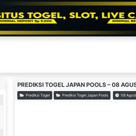
Prediksi Hari Ini
Prediksi Lainnya
Data R
PREDIKSI TOGEL JAPAN POOLS – 08 AGU
Prediksi Togel
Prediksi Togel Japan Pools
08 Agust
Prediksi Togel 
Agustus