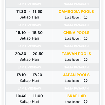
JAM LIVEDRAW
NAMA PASARAN
11:30
-
11:50
CAMBODIA POOLS
Setiap Hari
Last Result :
JAM LIVEDRAW
NAMA PASARAN
15:10
-
15:30
CHINA POOLS
Setiap Hari
Last Result :
JAM LIVEDRAW
NAMA PASARAN
20:30
-
20:50
TAIWAN POOLS
Setiap Hari
Last Result :
JAM LIVEDRAW
NAMA PASARAN
17:10
-
17:20
JAPAN POOLS
Setiap Hari
Last Result :
JAM LIVEDRAW
NAMA PASARAN
10:40
-
11:00
ISRAEL 4D
Setiap Hari
Last Result :