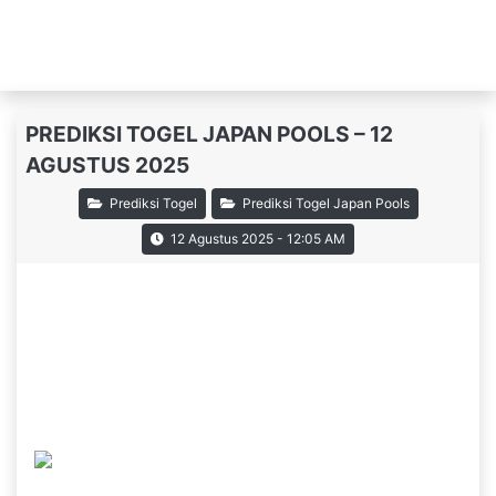
Live Draw
Blog
PREDIKSI TOGEL JAPAN POOLS – 12
AGUSTUS 2025
Prediksi Togel
Prediksi Togel Japan Pools
12 Agustus 2025 - 12:05 AM
Prediksi Togel
Japan Pools
12
Agustus 2025