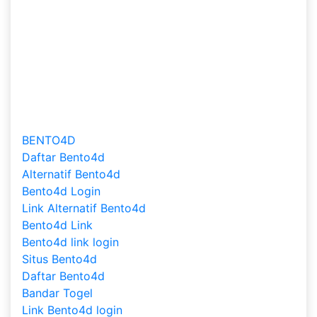
Pools Jitu dan Akurat
yang sudah diserahkan
pada kamu tiap harinya. Tetapi kamu dapat
melihatnya dengan cara detail buat memperoleh
taruhan yang maksimum dalam main. Sehabis itu,
kamu dapat menekuni alhasil anda memperoleh
banyak data prediksi togel Japan Pools dengan
kemenangan kamu.
BENTO4D
Daftar Bento4d
Alternatif Bento4d
Bento4d Login
Link Alternatif Bento4d
Bento4d Link
Bento4d link login
Situs Bento4d
Daftar Bento4d
Bandar Togel
Link Bento4d login