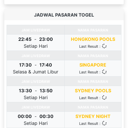
JADWAL PASARAN TOGEL
JAM LIVEDRAW
NAMA PASARAN
22:45
-
23:00
HONGKONG POOLS
Setiap Hari
Last Result :
JAM LIVEDRAW
NAMA PASARAN
17:30
-
17:40
SINGAPORE
Selasa & Jumat Libur
Last Result :
JAM LIVEDRAW
NAMA PASARAN
13:30
-
13:50
SYDNEY POOLS
Setiap Hari
Last Result :
JAM LIVEDRAW
NAMA PASARAN
00:00
-
00:30
SYDNEY NIGHT
Setiap Hari
Last Result :