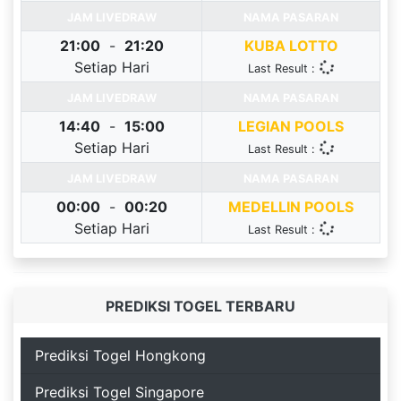
JAM LIVEDRAW
NAMA PASARAN
21:00
-
21:20
KUBA LOTTO
Setiap Hari
Last Result :
JAM LIVEDRAW
NAMA PASARAN
14:40
-
15:00
LEGIAN POOLS
Setiap Hari
Last Result :
JAM LIVEDRAW
NAMA PASARAN
00:00
-
00:20
MEDELLIN POOLS
Setiap Hari
Last Result :
PREDIKSI TOGEL TERBARU
Prediksi Togel Hongkong
Prediksi Togel Singapore