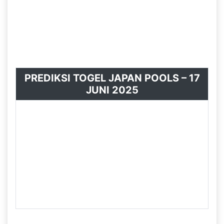
membagikan keringanan pada dikala main. Jadi
kamu yang mau langsung saja kamu mengakses
dengan gampang yang membagikan profit pada
kamu yang berupaya nasib dalam main togel
online jitu.
PREDIKSI TOGEL JAPAN POOLS – 17
JUNI 2025
ANGKA MAIN
:
94526
CB
:
4 & 9
TOP 2D
:
69*45*24*25*64
26*94*65*22*56
TOP 3D
:
649*945*456*249*265
TOP 4D
:
4562*9452*6495*2654
SHIO
:
ULAR & KUDA
Data Prediksi Togel