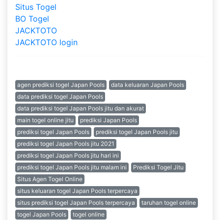
Situs Togel
BO Togel
JACKTOTO
JACKTOTO login
Tags :
agen prediksi togel Japan Pools
data keluaran Japan Pools
data prediksi togel Japan Pools
data prediksi togel Japan Pools jitu dan akurat
main togel online jitu
prediksi Japan Pools
prediksi togel Japan Pools
prediksi togel Japan Pools jitu
prediksi togel Japan Pools jitu 2021
prediksi togel Japan Pools jitu hari ini
prediksi togel Japan Pools jitu malam ini
Prediksi Togel Jitu
Situs Agen Togel Online
situs keluaran togel Japan Pools terpercaya
situs prediksi togel Japan Pools terpercaya
taruhan togel online
togel Japan Pools
togel online