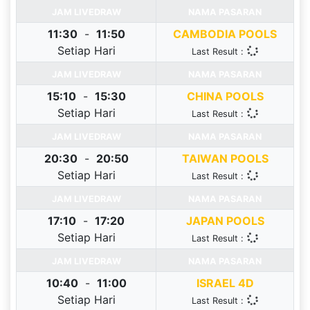
JAM LIVEDRAW
NAMA PASARAN
11:30
-
11:50
CAMBODIA POOLS
Setiap Hari
Last Result :
JAM LIVEDRAW
NAMA PASARAN
15:10
-
15:30
CHINA POOLS
Setiap Hari
Last Result :
JAM LIVEDRAW
NAMA PASARAN
20:30
-
20:50
TAIWAN POOLS
Setiap Hari
Last Result :
JAM LIVEDRAW
NAMA PASARAN
17:10
-
17:20
JAPAN POOLS
Setiap Hari
Last Result :
JAM LIVEDRAW
NAMA PASARAN
10:40
-
11:00
ISRAEL 4D
Setiap Hari
Last Result :