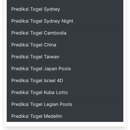
Prediksi Togel Sydney
Prediksi Togel Sydney Night
Prediksi Togel Cambodia
Prediksi Togel China
Prediksi Togel Taiwan
Prediksi Togel Japan Pools
Prediksi Togel Israel 4D
Prediksi Togel Kuba Lotto
Prediksi Togel Legian Pools
Prediksi Togel Medellin